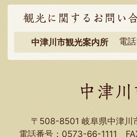
観
光
電話:
中津川市観光案内所
に
関
す
る
お
問
い
〒508-8501 岐阜県中津
合
電話番号：0573-66-1111 FA