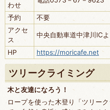
電話0573－67－9623
わせ
予約
不要
アクセ
中央自動車道中津川IC
ス
HP
https://moricafe.net
ツリークライミング
木と友達になろう！
ロープを使った木登り「ツリーク