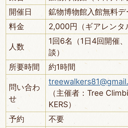
開催日
鉱物博物館入館無料デ
料金
2,000円（ギアレン
1回6名（1日4回開催
人数
談）
所要時間
約1時間
treewalkers81@gmail
問い合わ
（主催者：Tree Climb
せ
KERS）
予約
不要