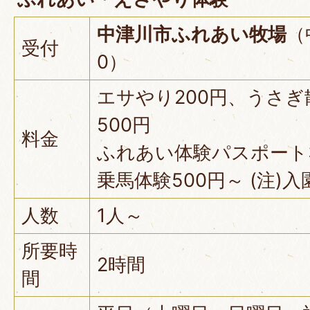
中津川市ふれあい牧場
（
受付
0）
エサやり200円、うさぎ
500円
料金
ふれあい体験パスポート3
乗馬体験500円～ (注)
人数
1人～
所要時
2時間
間