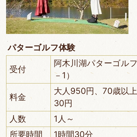
パターゴルフ体験
阿木川湖パターゴルフ
受付
－1）
大人950円、70歳以
料金
30円
人数
1人～
所要時間
1時間30分