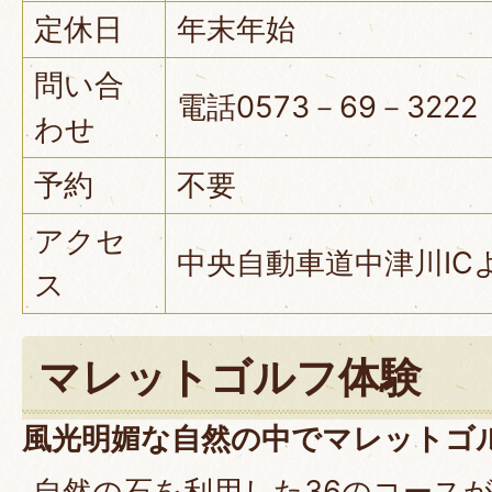
定休日
年末年始
問い合
電話0573－69－3222
わせ
予約
不要
アクセ
中央自動車道中津川IC
ス
マレットゴルフ体験
風光明媚な自然の中でマレットゴ
自然の石を利用した36のコース