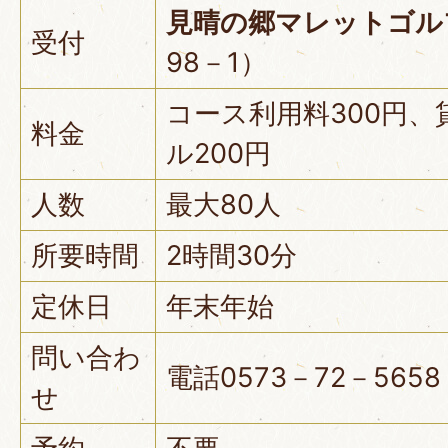
見晴の郷マレットゴル
受付
98－1）
コース利用料300円
料金
ル200円
人数
最大80人
所要時間
2時間30分
定休日
年末年始
問い合わ
電話0573－72－565
せ