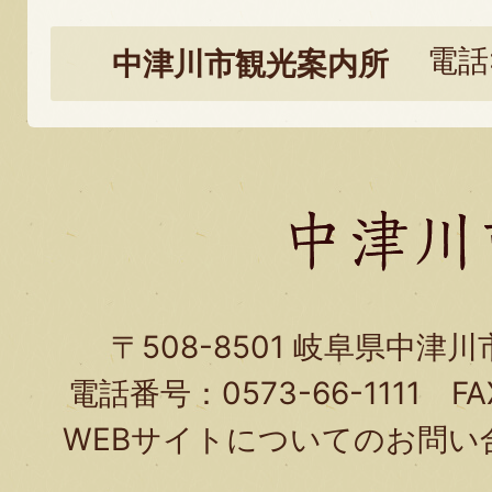
光
電話:
中津川市観光案内所
に
関
す
る
お
問
い
〒508-8501 岐阜県中津
合
電話番号：0573-66-1111 FA
わ
WEBサイトについてのお問い
せ