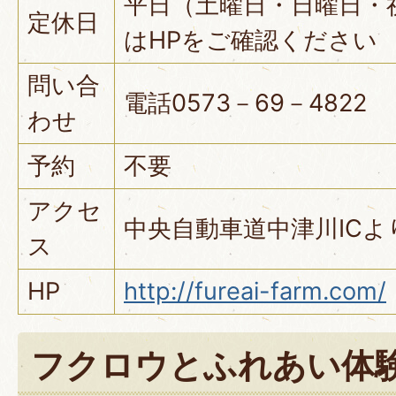
平日（土曜日・日曜日・
定休日
はHPをご確認ください
問い合
電話0573－69－4822
わせ
予約
不要
アクセ
中央自動車道中津川ICよ
ス
HP
http://fureai-farm.com/
フクロウとふれあい体