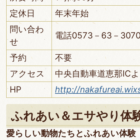
定休日
年末年始
問い合わ
電話0573－63－307
せ
予約
不要
アクセス
中央自動車道恵那ICよ
HP
http://nakafureai.wix
ふれあい＆エサやり体
愛らしい動物たちとふれあい体験