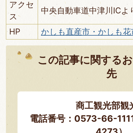
アクセ
中央自動車道中津川ICよ
ス
HP
かしも直産市・かしも花
この記事に関するお
先
商工観光部観
電話番号：0573-66-11
4273）