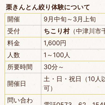
栗きんとん絞り体験について
開催
9月中旬～3月上旬
受付
ちこり村
（中津川市千
料金
1,600円
人数
1～100人
所要時間
30分～
土・日・祝日（10人
開催日
可）
問い合わ
電話0573－62－154