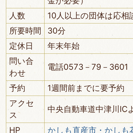
金が必要）
人数
10人以上の団体は応相
所要時間
30分
定休日
年末年始
問い合
電話0573－79－3601
わせ
予約
1週間前までに要予約
アクセ
中央自動車道中津川IC
ス
HP
かしも直産市・かしも