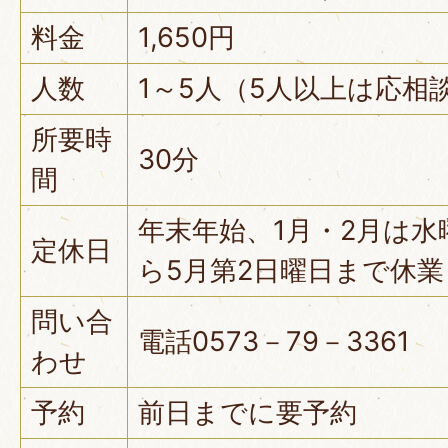
料金
1,650円
人数
1～5人（5人以上は応相
所要時
30分
間
年末年始、1月・2月は水
定休日
ら5月第2日曜日まで休業
問い合
電話0573－79－3361
わせ
予約
前日までに要予約