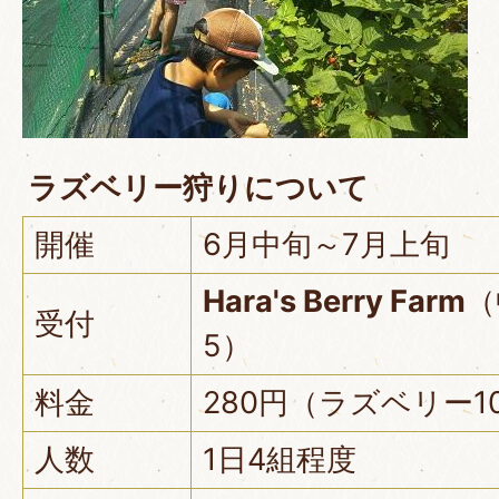
ラズベリー狩りについて
開催
6月中旬～7月上旬
Hara's Berry Farm
（
受付
5）
料金
280円（ラズベリー1
人数
1日4組程度