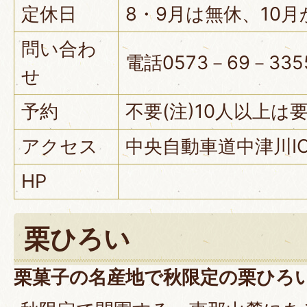
定休日
8・9月は無休、10
問い合わ
電話0573－69－335
せ
予約
不要(注)10人以上は
アクセス
中央自動車道中津川I
HP
栗ひろい
栗菓子の名産地で秋限定の栗ひろ