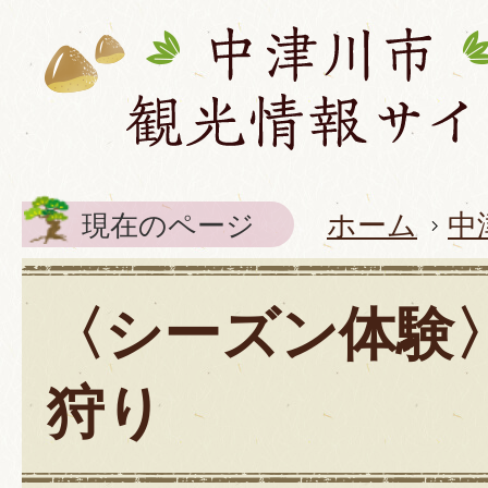
現在のページ
ホーム
中
〈シーズン体験
狩り