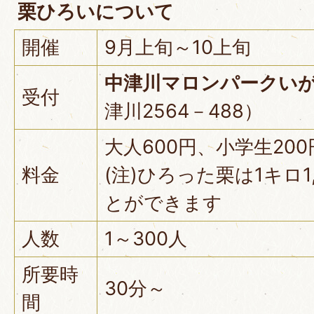
栗ひろいについて
開催
9月上旬～10上旬
中津川マロンパークい
受付
津川2564－488）
大人600円、小学生200
料金
(注)ひろった栗は1キロ1
とができます
人数
1～300人
所要時
30分～
間