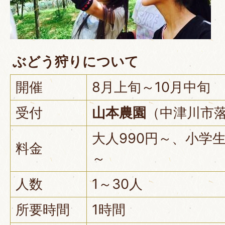
ぶどう狩りについて
開催
8月上旬～10月中旬
受付
山本農園
（中津川市落合
大人990円～、小学生
料金
～
人数
1～30人
所要時間
1時間