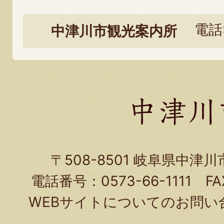
光
電話:
中津川市観光案内所
に
関
す
る
お
問
い
〒508-8501 岐阜県中津
合
電話番号：0573-66-1111 FA
わ
WEBサイトについてのお問い
せ