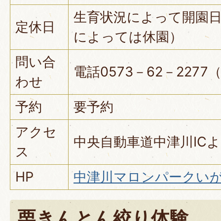
生育状況によって開園
定休日
によっては休園）
問い合
電話0573－62－227
わせ
予約
要予約
アクセ
中央自動車道中津川ICよ
ス
HP
中津川マロンパークい
栗きんとん絞り体験