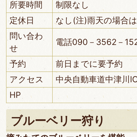
所要時間
制限なし
定休日
なし(注)雨天の場合
問い合わ
電話090－3562－15
せ
予約
前日までに要予約
アクセス
中央自動車道中津川I
HP
ブルーベリー狩り