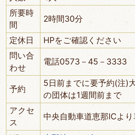
所要時
2時間30分
間
定休日
HPをご確認ください
問い合
電話0573－45－3333
わせ
5日前までに要予約(注)
予約
の団体は1週間前まで
アクセ
中央自動車道恵那ICより
ス