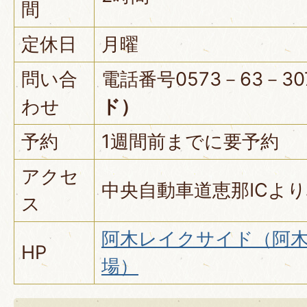
間
定休日
月曜
問い合
電話番号0573－63－30
わせ
ド）
予約
1週間前までに要予約
アクセ
中央自動車道恵那ICより
ス
阿木レイクサイド（阿
HP
場）