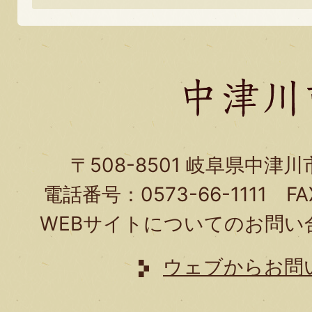
関
す
る
お
問
い
〒508-8501 岐阜県中津
合
電話番号：0573-66-1111 FA
わ
WEBサイトについてのお問い
せ
は
ウェブからお問
こ