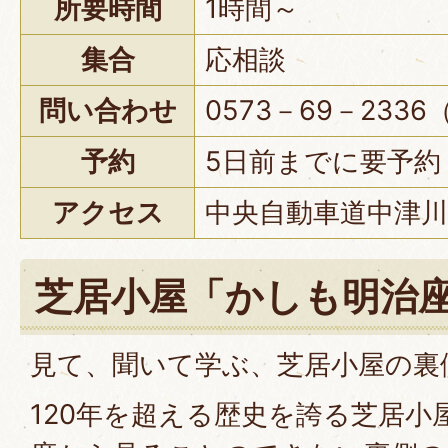
所要時間
1時間～
集合
応相談
問い合わせ
0573－69－23
予約
5日前までに要予約
アクセス
中央自動車道中津川
芝居小屋「かしも明治
見て、聞いて学ぶ、芝居小屋の裏
120年を超える歴史を誇る芝居小