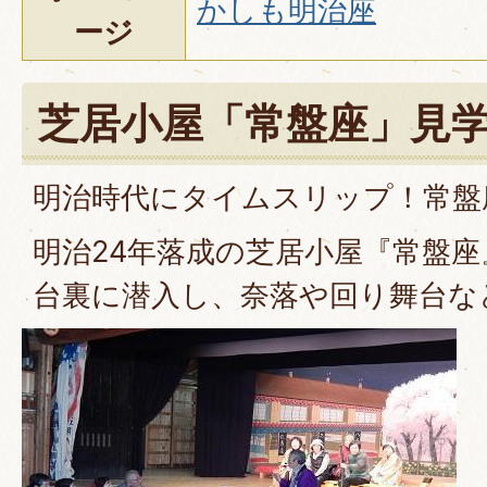
かしも明治座
ージ
芝居小屋「常盤座」見
明治時代にタイムスリップ！常盤
明治24年落成の芝居小屋『常盤
台裏に潜入し、奈落や回り舞台な