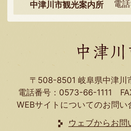
電話:
中津川市観光案内所
に
関
す
る
お
問
い
〒508-8501 岐阜県中津
合
電話番号：0573-66-1111 FA
わ
WEBサイトについてのお問い
せ
は
ウェブからお問