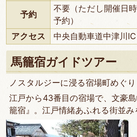
不要（ただし開催日時
予約
予約）
アクセス
中央自動車道中津川IC
馬籠宿ガイドツアー
ノスタルジーに浸る宿場町めぐり
江戸から43番目の宿場で、文豪
籠宿』。江戸情緒あふれる街並み