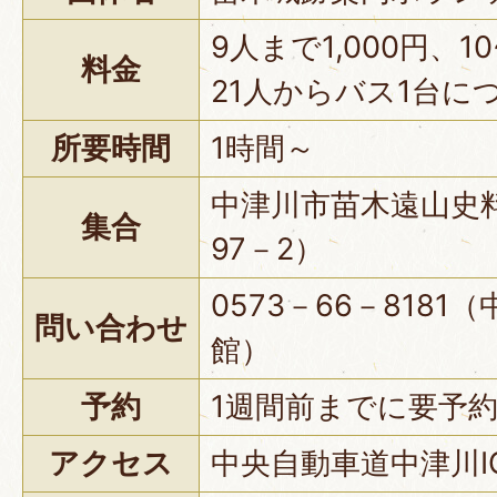
9人まで1,000円、10
料金
21人からバス1台につ
所要時間
1時間～
中津川市苗木遠山史
集合
97－2）
0573－66－818
問い合わせ
館）
予約
1週間前までに要予
アクセス
中央自動車道中津川I