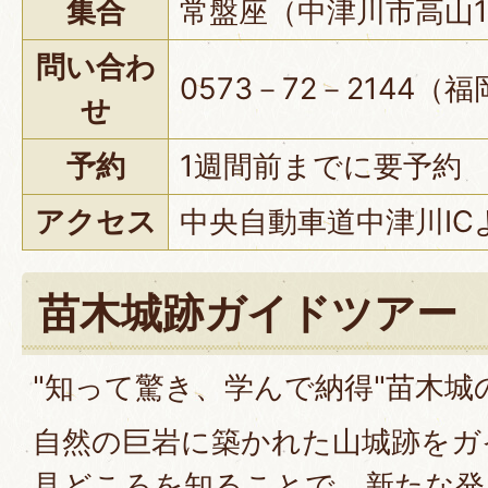
集合
常盤座（中津川市高山1
問い合わ
0573－72－2144（
せ
予約
1週間前までに要予約
アクセス
中央自動車道中津川IC
苗木城跡ガイドツアー
"知って驚き、学んで納得"苗木城
自然の巨岩に築かれた山城跡をガ
見どころを知ることで、新たな発