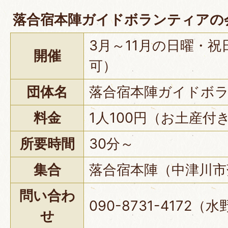
落合宿本陣ガイドボランティアの
3月～11月の日曜・
開催
可）
団体名
落合宿本陣ガイドボ
料金
1人100円（お土産付
所要時間
30分～
集合
落合宿本陣（中津川市落
問い合わ
090-8731-4172（
せ