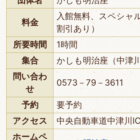
団体名
かしも明治座
入館無料、スペシャル
料金
割引あり）
所要時間
1時間
集合
かしも明治座（中津川
問い合わ
0573－79－3611
せ
予約
要予約
アクセス
中央自動車道中津川I
ホームペ