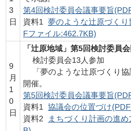
3
第4回検討委員会議事要旨(PDFフ
日
資料1
夢のような辻原づくり協
Fファイル:462.7KB)
「辻原地域」第5回検討委員会
検討委員会13人参加
9
「夢のような辻原づくり協
月
開催。
1
第5回検討委員会議事要旨(PDFフ
0
資料1
協議会の位置づけ(PDFフ
日
資料2
まちづくり計画の進め方(
B)