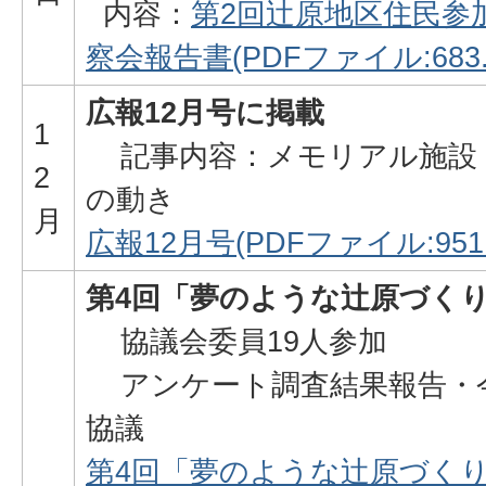
内容：
第2回辻原地区住民参
察会報告書(PDFファイル:683.
広報12月号に掲載
1
記事内容：メモリアル施設
2
の動き
月
広報12月号(PDFファイル:951.
第4回「夢のような辻原づく
協議会委員19人参加
アンケート調査結果報告・
協議
第4回「夢のような辻原づくり