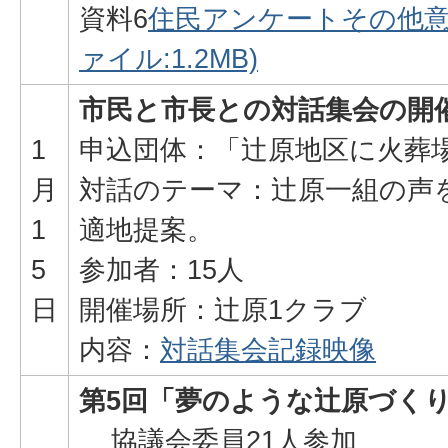
資料6
住民アンケートその他意見
ァイル:1.2MB)
市民と市長との対話集会の開
1
申込団体：「辻原地区に火葬
月
対話のテーマ：辻原一組の声
1
適地提案。
5
参加者：15人
日
開催場所：辻原1クラブ
内容：
対話集会記録映像
第5回「夢のような辻原づく
協議会委員21人参加