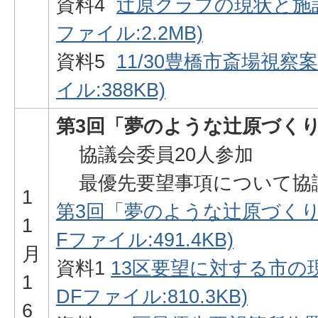
資料4
辻原クラブの現状と施設
ファイル:2.2MB)
資料5
11/30豊橋市斎場視察
イル:388KB)
第3回「夢のような辻原づく
協議会委員20人参加
最優先要望事項について協
1
第3回「夢のような辻原づくり
1
Fファイル:491.4KB)
月
資料1
13区要望に対する市の
1
DFファイル:810.3KB)
6