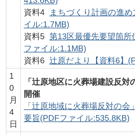
413.6KB)
資料4
まちづくり計画の進め方
イル:1.7MB)
資料5
第13区最優先要望箇所位
ファイル:1.1MB)
資料6
辻原だより【資料6】(PD
1
「辻原地区に火葬場建設反対
0
開催
月
「辻原地域に火葬場反対の会
4
要旨(PDFファイル:535.8KB)
日