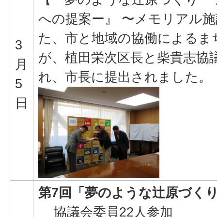
への提案ー』 〜メモリアル
た、市と地域の協働によるま
3
が、植田栄次区長と柴貴志協
月
れ、市長に提出されました。
5
日
第7回「夢のような辻原づく
協議会委員22人参加