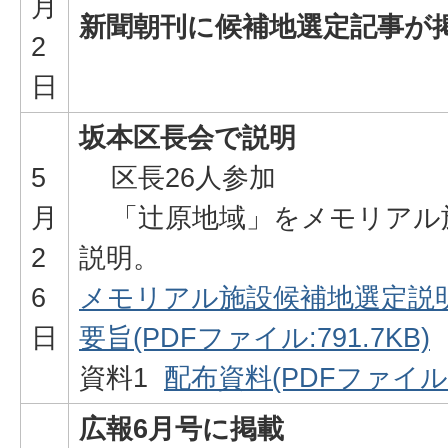
月
新聞朝刊に候補地選定記事が
2
日
坂本区長会で説明
5
区長26人参加
月
「辻原地域」をメモリアル
2
説明。
6
メモリアル施設候補地選定説
日
要旨(PDFファイル:791.7KB)
資料1
配布資料(PDFファイル:1
広報6月号に掲載