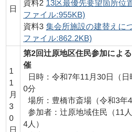
資料2
13区最優先要望箇所位置図
日
ファイル:955KB)
資料3
集会所施設の建替えにつ
ファイル:862.2KB)
第2回辻原地区住民参加によ
催
1
日時：令和7年11月30日（日
1
0分
月
場所：豊橋市斎場（令和3年4
3
参加者：辻原地域住民（11
0
4人）
日