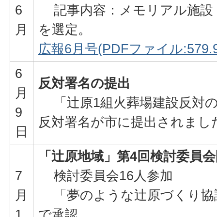
6
記事内容：メモリアル施設
月
を選定。
広報6月号(PDFファイル:579.9
6
反対署名の提出
月
「辻原1組火葬場建設反対の
9
反対署名が市に提出されまし
日
「辻原地域」第4回検討委員会
7
検討委員会16人参加
月
「夢のような辻原づくり協
1
で承認。