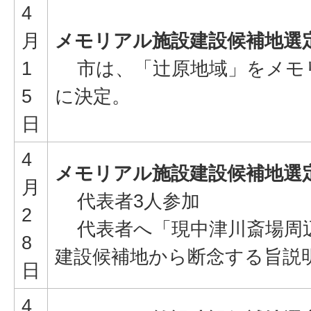
4
月
メモリアル施設建設候補地選
1
市は、「辻原地域」をメモ
5
に決定。
日
4
メモリアル施設建設候補地選
月
代表者3人参加
2
代表者へ「現中津川斎場周
8
建設候補地から断念する旨説
日
4