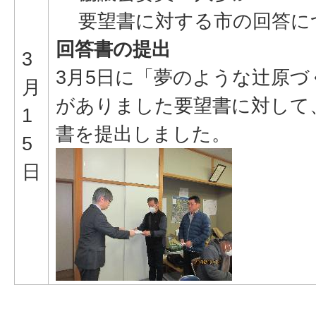
要望書に対する市の回答に
回答書の提出
3
3月5日に「夢のような辻原
月
がありました要望書に対して
1
書を提出しました。
5
日