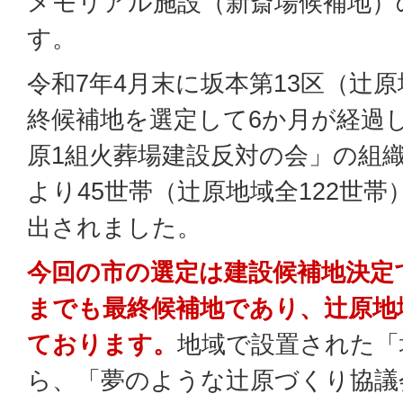
メモリアル施設（新斎場候補地）
す。
令和7年4月末に坂本第13区（辻
終候補地を選定して6か月が経過
原1組火葬場建設反対の会」の組
より45世帯（辻原地域全122世
出されました。
今回の市の選定は建設候補地決定
までも最終候補地であり、辻原地
ております。
地域で設置された「
ら、「夢のような辻原づくり協議