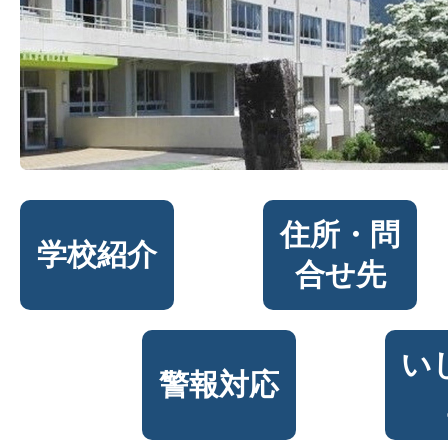
住所・問
学校紹介
合せ先
い
警報対応