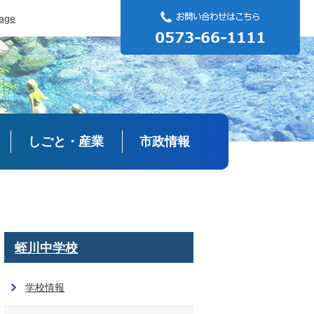
uage
しごと・産業
市政情報
蛭川中学校
学校情報