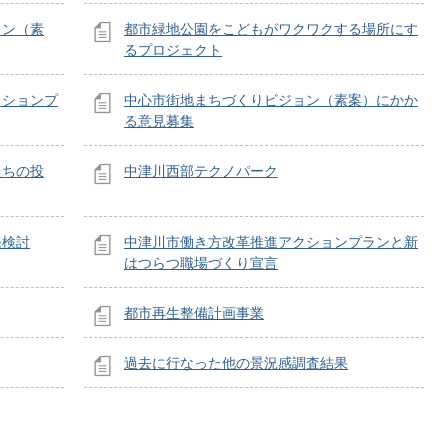
ラン（素
都市緑地公園をこどもがワクワクする場所にす
るプロジェクト
クションプ
中心市街地まちづくりビジョン（素案）にかか
る意見募集
たちの投
中津川西部テクノパーク
発検討
中津川市働き方改革推進アクションプランと新
はつらつ職場づくり宣言
都市再生整備計画事業
過去に行なった他の景況感調査結果