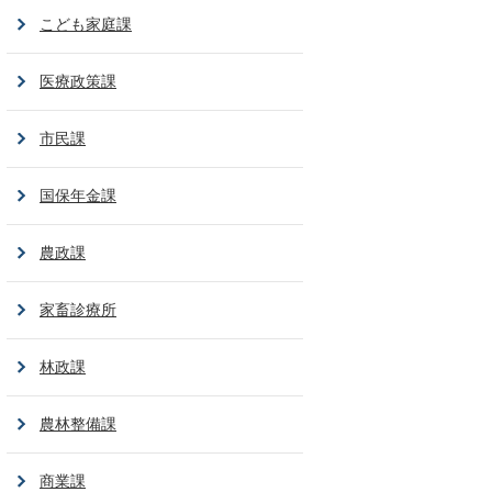
こども家庭課
医療政策課
市民課
国保年金課
農政課
家畜診療所
林政課
農林整備課
商業課