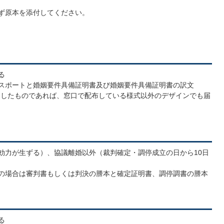
必ず原本を添付してください。
る
はパスポートと婚姻要件具備証明書及び婚姻要件具備証明書の訳文
たしたものであれば、窓口で配布している様式以外のデザインでも届
に効力が生ずる）、協議離婚以外（裁判確定・調停成立の日から10日
離婚の場合は審判書もしくは判決の謄本と確定証明書、調停調書の謄本
る