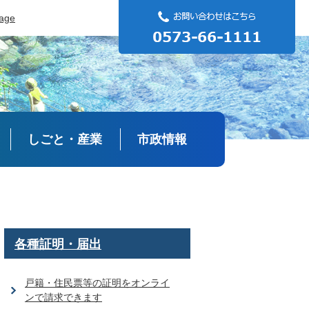
uage
しごと・産業
市政情報
各種証明・届出
戸籍・住民票等の証明をオンライ
ンで請求できます