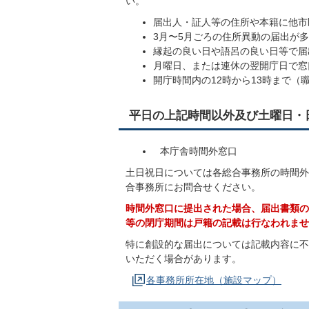
い。
届出人・証人等の住所や本籍に他市
3月〜5月ごろの住所異動の届出が
縁起の良い日や語呂の良い日等で届
月曜日、または連休の翌開庁日で窓
開庁時間内の12時から13時まで
平日の上記時間以外及び土曜日・
本庁舎時間外窓口
土日祝日については各総合事務所の時間外
合事務所にお問合せください。
時間外窓口に提出された場合、届出書類の
等の閉庁期間は戸籍の記載は行なわれませ
特に創設的な届出については記載内容に不
いただく場合があります。
各事務所所在地（施設マップ）