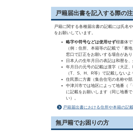
戸籍届出書を記入する際の注
戸籍に関する各種届出書の記載には氏名や
をお願いしています。
略字や符号などは使用せず
楷書体で
（例：住所、本籍等の記載で「番地
窓口で訂正をお願いする場合があり
日本人の生年月日の表記は和暦を、
年月日の元号の記載は漢字（大正、
（T、S、H、R等）で記載しない
住民票に方書（集合住宅の名称や部
中津川市では地区によって地番（「
に記載をお願いします（同じ地番で
い）。
戸籍届出書における住所や本籍の記
無戸籍でお困りの方