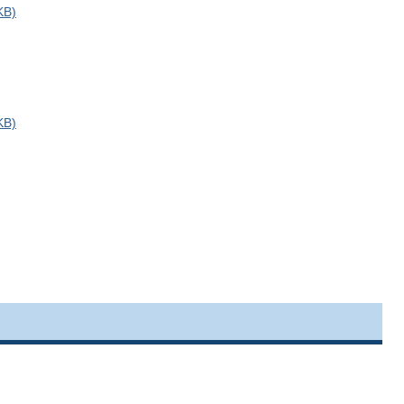
B)
B)