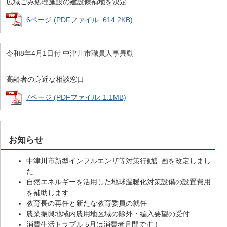
広域ごみ処理施設の建設候補地を決定
6ページ (PDFファイル: 614.2KB)
令和8年4月1日付 中津川市職員人事異動
高齢者の身近な相談窓口
7ページ (PDFファイル: 1.1MB)
お知らせ
中津川市新型インフルエンザ等対策行動計画を改定しまし
た
自然エネルギーを活用した地球温暖化対策設備の設置費用
を補助します
教育長の再任と新たな教育委員の就任
農業振興地域内農用地区域の除外・編入要望の受付
消費生活トラブル 5月は消費者月間です！