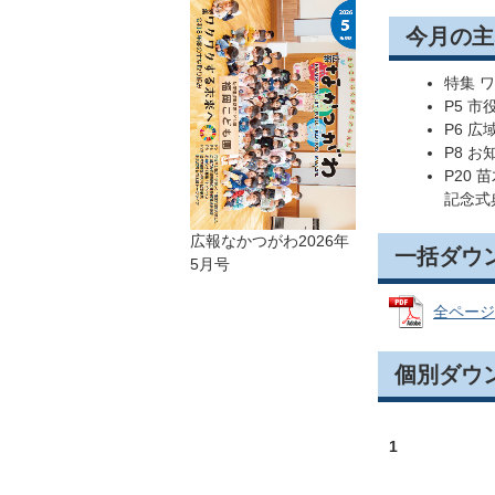
今月の主
特集 
P5 
P6 
P8 お
P20 
記念式
広報なかつがわ2026年
一括ダウ
5月号
全ページ 
個別ダウ
1