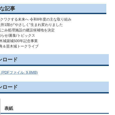
な記事
ワクワクする未来へ 令和8年度の主な取り組み
市役所1階が“やさしく”生まれ変わりました
広域ごみ処理施設の建設候補地を決定
知らせ/募集/トピックス
苗木城築城500年記念事業
典＆苗木城トークライブ
ンロード
(PDFファイル: 9.8MB)
ンロード
表紙