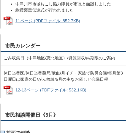
中津川市地域おこし協力隊員が市長と面談しました
紺綬褒章伝達式が行われました
11ページ (PDFファイル: 852.7KB)
市民カレンダー
ごみ収集日（中津地区/恵北地区）/資源回収/納期限のご案内
休日当番医/休日当番薬局/献血/月イチ・家族で防災会議/毎月第3
日曜日は家庭の日/がん検診/5月の主なお催しと会議日程
12-13ページ (PDFファイル: 532.1KB)
市民相談開催日《5月》
対面で相談