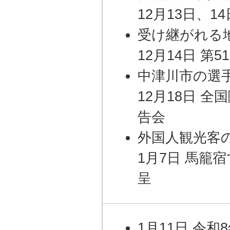
12月13日、1
受け継がれる
12月14日 第
中津川市の選
12月18日 
告会
外国人観光客
1月7日 馬籠
呈
1月11日 令