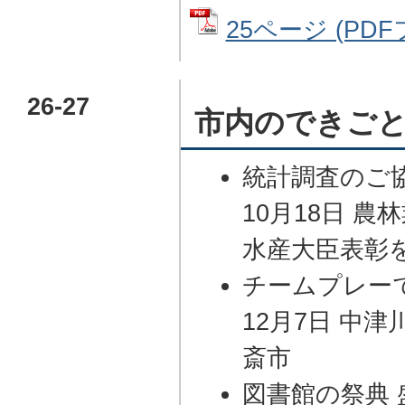
25ページ (PDF
26-27
市内のできご
統計調査のご
10月18日 
水産大臣表彰
チームプレー
12月7日 中津
斎市
図書館の祭典 