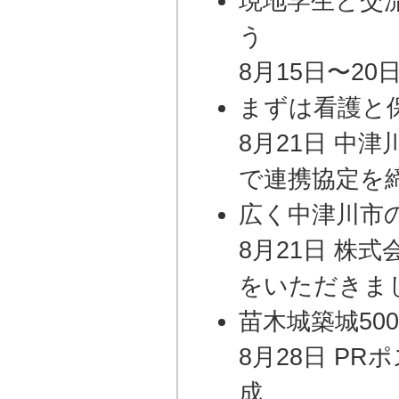
現地学生と交
う
8月15日〜20
まずは看護と
8月21日 中
で連携協定を
広く中津川市
8月21日 株
をいただきま
苗木城築城50
8月28日 P
成