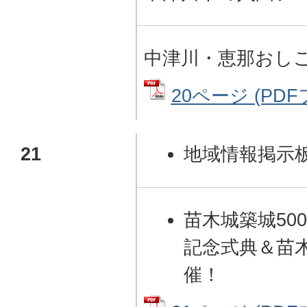
中津川・恵那おしご
20ページ (PDFフ
21
地域情報掲示
苗木城築城50
記念式典＆苗
催！