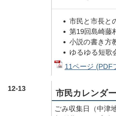
市民と市長と
第19回島崎藤
小説の書き方
ゆるゆる短歌
11ページ (PDFフ
12-13
市民カレンダ
ごみ収集日（中津地