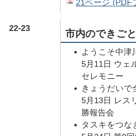
21ページ (PDF
22-23
市内のできご
ようこそ中津
5月11日 ウ
セレモニー
きょうだいで
5月13日 レ
勝報告会
タスキをつな