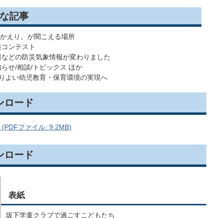
な記事
おかえり。が聞こえる場所
政策コンテスト
警報などの防災気象情報が変わりました
知らせ/相談/トピックス ほか
 よりよい幼児教育・保育環境の実現へ
ンロード
(PDFファイル: 9.2MB)
ンロード
表紙
坂下学童クラブで過ごすこどもたち