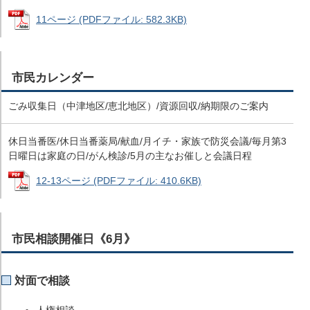
11ページ (PDFファイル: 582.3KB)
市民カレンダー
ごみ収集日（中津地区/恵北地区）/資源回収/納期限のご案内
休日当番医/休日当番薬局/献血/月イチ・家族で防災会議/毎月第3
日曜日は家庭の日/がん検診/5月の主なお催しと会議日程
12-13ページ (PDFファイル: 410.6KB)
市民相談開催日《6月》
対面で相談
人権相談