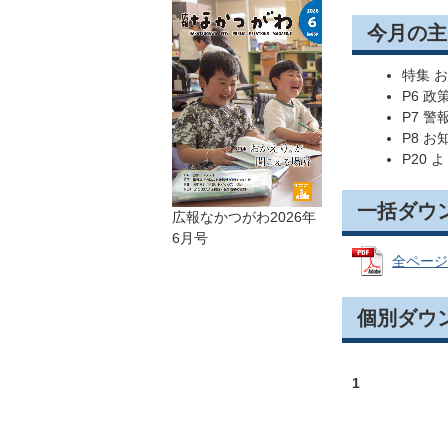
今月の主
特集 
P6 
P7 
P8 お
P20
一括ダウ
広報なかつがわ2026年
6月号
全ページ 
個別ダウ
1