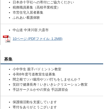
日本赤十字社への寄付にご協力ください
税務職員募集（高校卒業程度）
市営住宅入居者募集
ふれあい看護体験
中山道 中津川宿 六斎市
10ページ (PDFファイル: 1.2MB)
募集
小中学生 親子バドミントン教室
令和8年度弓道教室生徒募集
間之根でソバ栽培やソバ打ちをしませんか？
笑顔で健康長寿！いきいきレクリエーション教室
手話サークルかやの実会 手話講習会
保護猫活動を支援しています
寄付をありがとうございます