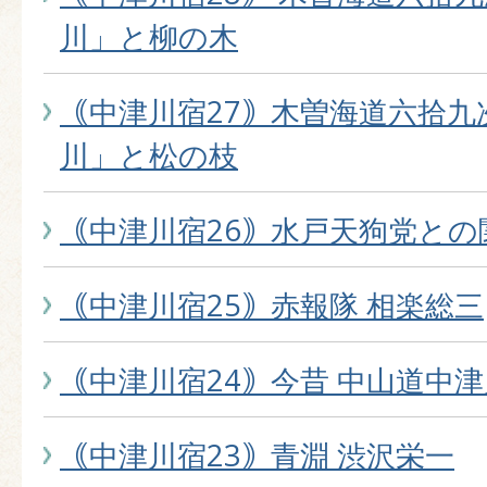
川」と柳の木
｟中津川宿27｠木曽海道六拾九
川」と松の枝
｟中津川宿26｠水戸天狗党との
｟中津川宿25｠赤報隊 相楽総三
｟中津川宿24｠今昔 中山道中
｟中津川宿23｠青淵 渋沢栄一