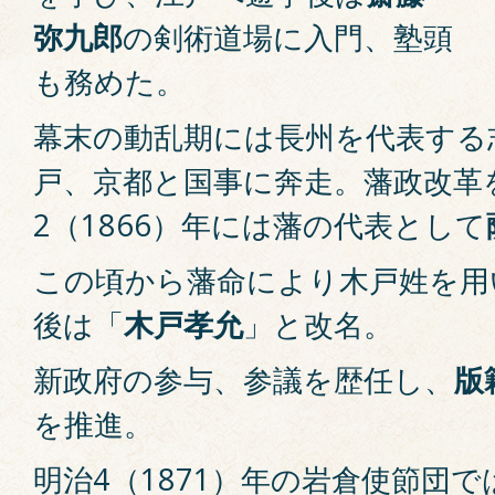
弥九郎
の剣術道場に入門、塾頭
も務めた。
幕末の動乱期には長州を代表する
戸、京都と国事に奔走。藩政改革
2（1866）年には藩の代表として
この頃から藩命により木戸姓を用
後は「
木戸孝允
」と改名。
新政府の参与、参議を歴任し、
版
を推進。
明治4（1871）年の岩倉使節団