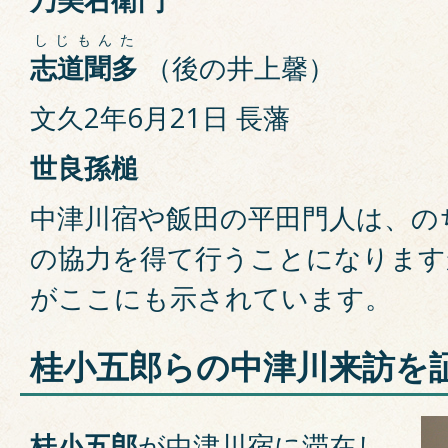
しじもんた
志道聞多
（後の井上馨）
文久2年6月21日 長藩
世良孫槌
中津川宿や飯田の平田門人は、の
の協力を得て行うことになります
がここにも示されています。
桂小五郎らの中津川来訪を
桂小五郎
が中津川宿に滞在し