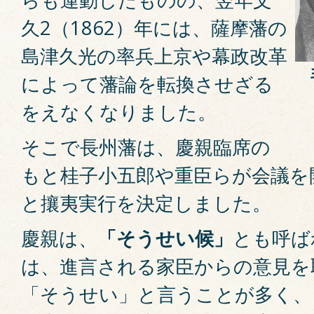
久2（1862）年には、薩摩藩の
島津久光の率兵上京や幕政改革
によって藩論を転換させざる
をえなくなりました。
そこで長州藩は、慶親臨席の
もと桂子小五郎や重臣らが会議を
と攘夷実行を決定しました。
慶親は、
「そうせい候」
とも呼ば
は、進言される家臣からの意見を
「そうせい」と言うことが多く、