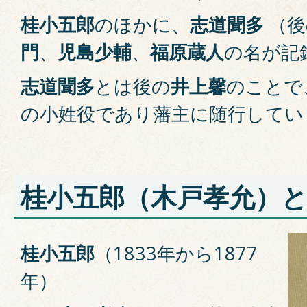
桂小五郎
のほかに、
志道聞多
（後
門
、
児島少輔
、
福原蔵人
の名が記
志道聞多
とは後の
井上馨
のことで
の小姓役であり藩主に随行してい
桂小五郎（木戸孝允）
桂小五郎
（1833年から1877
年）