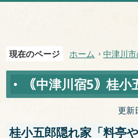
現在のページ
ホーム
中津川市
｟中津川宿5｠桂小
更新日
桂小五郎隠れ家「料亭