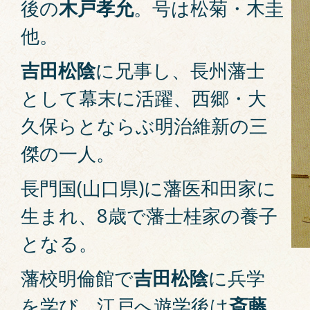
後の
木戸孝允
。号は松菊・木圭
他。
吉田松陰
に兄事し、長州藩士
として幕末に活躍、西郷・大
久保らとならぶ明治維新の三
傑の一人。
長門国(山口県)に藩医和田家に
生まれ、8歳で藩士桂家の養子
となる。
藩校明倫館で
吉田松陰
に兵学
を学び、江戸へ遊学後は
斎藤