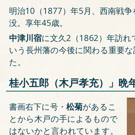
明治10（1877）年5月、西南戦
没。享年45歳。
中津川宿
に文久2（1862）年訪
いう長州藩の今後に関わる重要な
た。
桂小五郎（木戸孝充）」晩
書画右下に号・
松菊
があるこ
とから木戸の手によるもので
はないかと言われています。