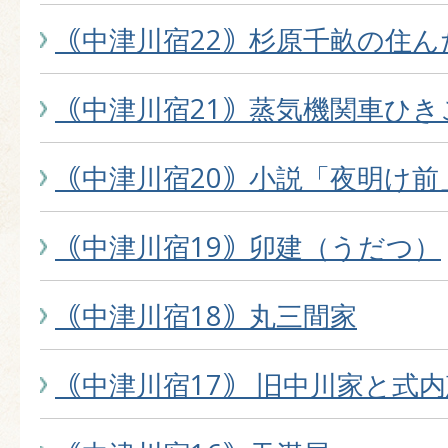
｟中津川宿22｠杉原千畝の住ん
｟中津川宿21｠蒸気機関車ひき
｟中津川宿20｠小説「夜明け前
｟中津川宿19｠卯建（うだつ）
｟中津川宿18｠丸三間家
｟中津川宿17｠ 旧中川家と式