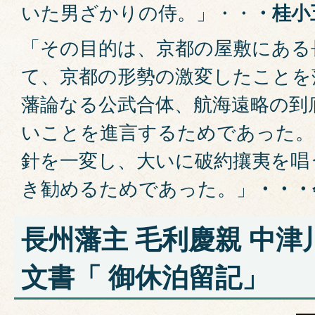
いた男ざかりの侍。」・・
・桂小
「その目的は、京都の屋敷にある
て、京都の形勢の激変したことを
藩論なる公武合体、航海遠略の到
いことを進言するためであった。
針を一変し、大いに破約攘夷を唱
き勧めるためであった。」
・・・
長州藩主 毛利慶親 中
文書「 御休泊留記」