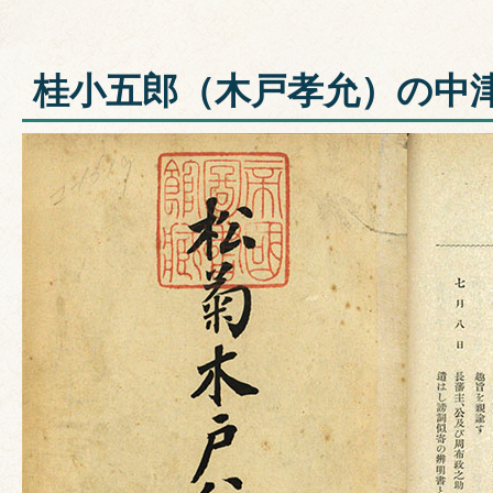
桂小五郎（木戸孝允）の中