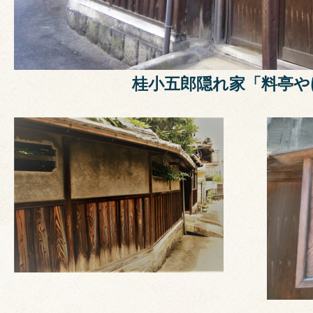
桂小五郎隠れ家「料亭や