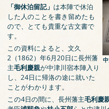
「御休泊留記」
は本陣で休泊
した人のことを書き留めたも
ので、とても貴重な古文書で
す。
この資料によると、文久
2（1862）年6月20日に長州藩
中
主
毛利慶親
が中津川宿本陣入り
し、24日に帰洛の途に就いた
ことがわかります。
この4日の間に、長州藩主
毛利慶
老臣
浦靱負
や
桂小五郎
らと中津川