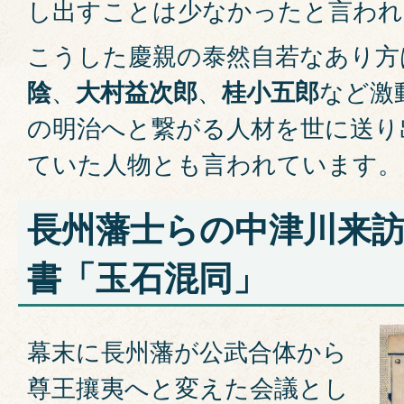
し出すことは少なかったと言われ
こうした慶親の泰然自若なあり方
陰
、
大村益次郎
、
桂小五郎
など激
の明治へと繋がる人材を世に送り
ていた人物とも言われています。
長州藩士らの中津川来
書「玉石混同」
幕末に長州藩が公武合体から
尊王攘夷へと変えた会議とし