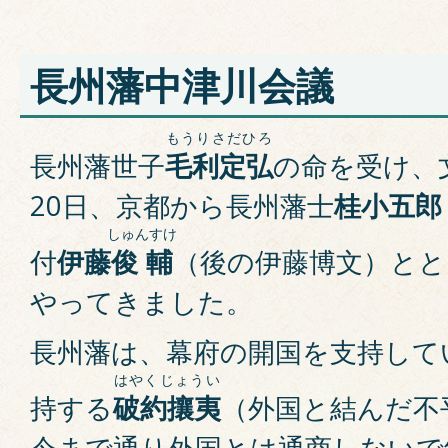
長州藩中津川会議
もうりさだひろ
長州藩世子
毛利定弘
の命を受け、文
20日、京都から長州藩士
桂小五郎
しゅんすけ
付
伊藤
俊輔
（後の伊藤博文）とと
やってきました。
長州藩は、幕府の開国を支持して
はやくじょうい
持する
破約攘夷
（外国と結んだ不
今まで通り外国とは通商しないで