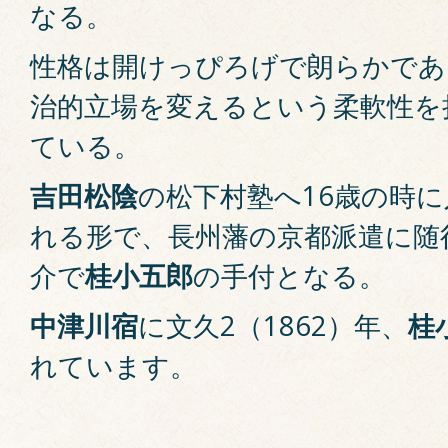
なる。
性格は開けっぴろげで朗らかであ
治的立場を変えるという柔軟性を
ている。
吉田松陰
の松下村塾へ16歳の時
れる形で、長州藩の京都派遣に随
介で
桂小五郎
の手付となる。
中津川宿
に文久2（1862）年、
桂
れています。