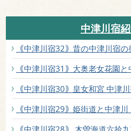
中津川宿紹
｟中津川宿32｠昔の中津川宿の
｟中津川宿31｠大奥老女花園と
｟中津川宿30｠皇女和宮 中津
｟中津川宿29｠姫街道と中津川
｟中津川宿28｠ 木曽海道六拾