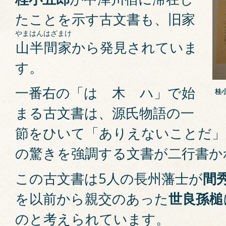
たことを示す古文書も、旧家
やまはんはざまけ
山半間家
から発見されていま
す。
一番右の「はゝ木ゝハ」で始
桂
まる古文書は、源氏物語の一
節をひいて「ありえないことだ」
の驚きを強調する文書が二行書か
この古文書は5人の長州藩士が
間
を以前から親交のあった
世良孫槌
のと考えられています。