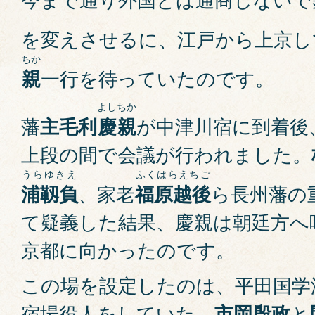
を変えさせるに、江戸から上京し
ちか
親
一行を待っていたのです。
よし
ちか
藩
主毛利
慶
親
が中津川宿に到着後
上段の間で会議が行われました。
うらゆきえ
ふくはらえちご
浦靱負
、家老
福原越後
ら長州藩の
て疑義した結果、慶親は朝廷方へ
京都に向かったのです。
この場を設定したのは、平田国学
宿場役人をしていた、
市岡殷政
と