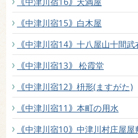
｟中津川宿16｠天満屋
｟中津川宿15｠白木屋
｟中津川宿14｠十八屋山十間武
｟中津川宿13｠ 松霞堂
｟中津川宿12｠枡形(ますがた)
｟中津川宿11｠本町の用水
｟中津川宿10｠中津川村庄屋屋