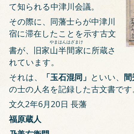
て知られる中津川会議。
その際に、同藩士らが中津川
宿に滞在したことを示す古文
やまはんはざまけ
書が、旧家
山半間家
に所蔵さ
れています。
それは、
「玉石混同」
といい、
間
の士の人名を記録した古文書です
文久2年6月20日 長藩
福原蔵人
乃美右衛門