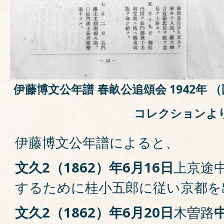
伊藤博文公年譜
春畝公追頌会 1942年
コレクションよ
伊藤博文公年譜によると、
文久2（1862）年6月16日
上京途
するために桂小五郎に従い京都を
文久2（1862）年6月20日
木曽路