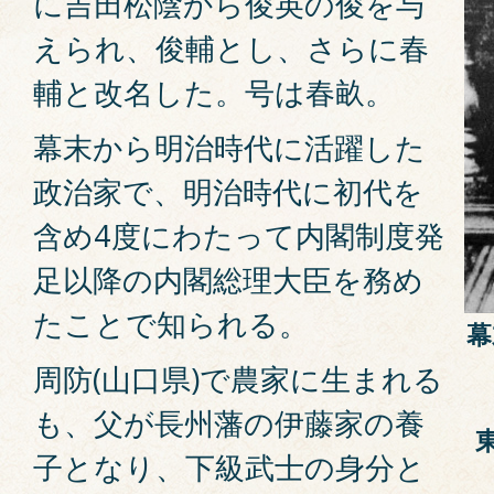
に吉田松陰から俊英の俊を与
えられ、俊輔とし、さらに春
輔と改名した。号は春畝。
幕末から明治時代に活躍した
政治家で、明治時代に初代を
含め4度にわたって内閣制度発
足以降の内閣総理大臣を務め
たことで知られる。
幕
周防(山口県)で農家に生まれる
も、父が長州藩の伊藤家の養
子となり、下級武士の身分と