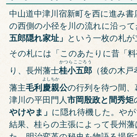
中山道中津川宿新町を西に進み書
の西側の小径を川の流れに沿って
五郎隠れ家址」
という一枚の札が
その札には「このあたりに昔「料
かつらこごろう
り、長州藩士
桂小五郎
（後の木戸
よし
ちか
藩主
毛
利
慶
親
公
の行列を待つ間、
津川の平田門人
市岡
殷政
と
間秀矩
やけやま」
に隠れ待機した。やが
結果、桂らの主張によって長州藩
た。明治変革の秘史を物語る場所