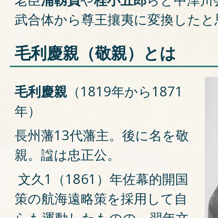
武合体から尊王攘夷に変換したと
毛利慶親（敬親）とは
毛利慶親
（1819年から1871
年）
長州藩13代藩主。後に名を敬
親。諡は忠正公。
文久1（1861）年佐幕的開国
策の航海遠略策を採用して自
らも運動したものの、翌年文