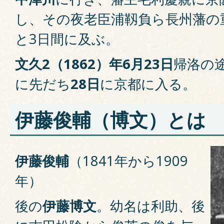
し、その夜老臣
浦靱負
ら長州藩の
と3日間に及ぶ。
文久2（1862）年6月23日
帰洛の
に先だち
28日
に京都に入る。
伊藤俊輔（博文）とは
伊藤俊輔
（1841年から1909
年）
後の
伊藤博文
。幼名は利助、後