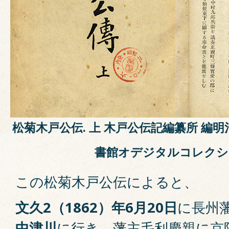
松菊木戸公伝. 上 木戸公伝記編纂所 編明
書館オデジタルコレクシ
この松菊木戸公伝によると、
文久2（1862）年6月20日
に長州
中津川
に行き、藩主毛利慶親に京