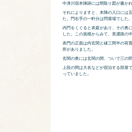
中津川宿本陣跡には間取り図が書か
それによりますと、本陣の入口には
た。門右手の一軒分は問屋場でした
内門をくぐると表庭があり、その奥に
した。この規模からみて、美濃路の
表門の正面は内玄関と縁三間半の荷
所がありました。
玄関の奥には玄関の間、ついで三の
上段の間は大名などが宿泊する部屋
っていました。