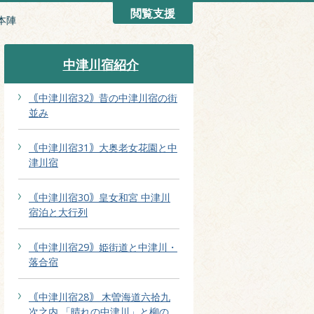
閲覧支援
本陣
中津川宿紹介
｟中津川宿32｠昔の中津川宿の街
並み
｟中津川宿31｠大奥老女花園と中
津川宿
｟中津川宿30｠皇女和宮 中津川
宿泊と大行列
｟中津川宿29｠姫街道と中津川・
落合宿
｟中津川宿28｠ 木曽海道六拾九
次之内 「晴れの中津川」と柳の