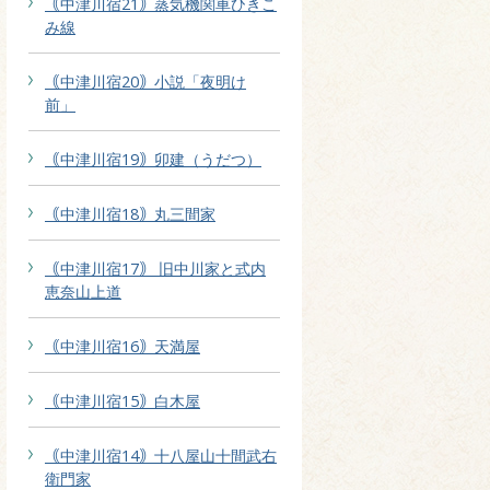
｟中津川宿21｠蒸気機関車ひきこ
み線
｟中津川宿20｠小説「夜明け
前」
｟中津川宿19｠卯建（うだつ）
｟中津川宿18｠丸三間家
｟中津川宿17｠ 旧中川家と式内
恵奈山上道
｟中津川宿16｠天満屋
｟中津川宿15｠白木屋
｟中津川宿14｠十八屋山十間武右
衛門家