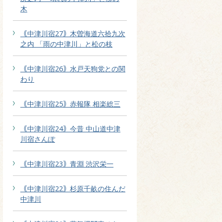
木
｟中津川宿27｠木曽海道六拾九次
之内 「雨の中津川」と松の枝
｟中津川宿26｠水戸天狗党との関
わり
｟中津川宿25｠赤報隊 相楽総三
｟中津川宿24｠今昔 中山道中津
川宿さんぽ
｟中津川宿23｠青淵 渋沢栄一
｟中津川宿22｠杉原千畝の住んだ
中津川