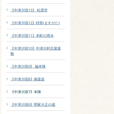
｟中津川宿13｠ 松霞堂
｟中津川宿12｠枡形(ますがた)
｟中津川宿11｠本町の用水
｟中津川宿10｠中津川村庄屋屋
敷
｟中津川宿9｠ 脇本陣
｟中津川宿8｠御退道
｟中津川宿7｠本陣
｟中津川宿6｠間家大正の蔵