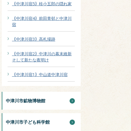
｟中津川宿5｠桂小五郎の隠れ家
｟中津川宿4｠前田青邨と中津川
宿
｟中津川宿3｠高札場跡
｟中津川宿2｠中津川の幕末維新
そして新たな夜明け
｟中津川宿1｠中山道中津川宿
中津川市鉱物博物館
中津川市子ども科学館