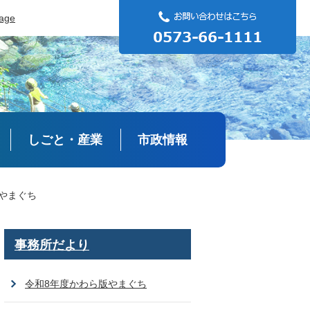
uage
しごと・産業
市政情報
版やまぐち
事務所だより
令和8年度かわら版やまぐち