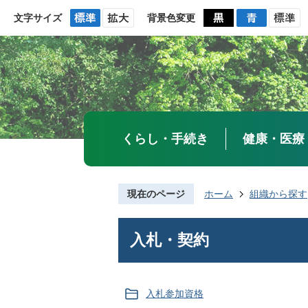
文字サイズ
背景色変更
くらし・手続き
健康・医療
現在のページ
ホーム
組織から探す
入札・契約
入札参加資格