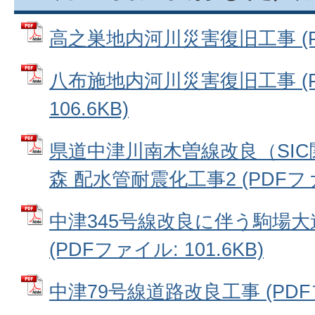
高之巣地内河川災害復旧工事 (PDF
八布施地内河川災害復旧工事 (P
106.6KB)
県道中津川南木曽線改良（SI
森 配水管耐震化工事2 (PDFファイ
中津345号線改良に伴う駒場
(PDFファイル: 101.6KB)
中津79号線道路改良工事 (PDFファ