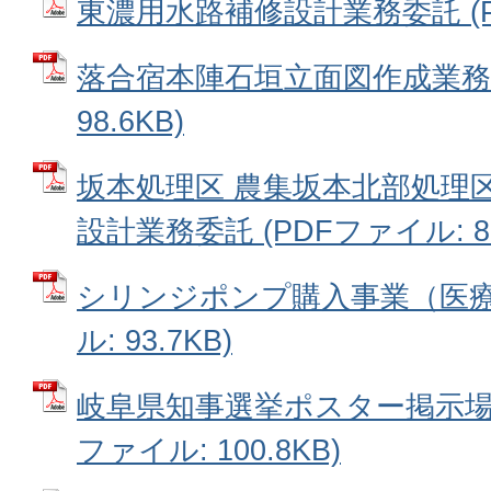
東濃用水路補修設計業務委託 (PDF
落合宿本陣石垣立面図作成業務 
98.6KB)
坂本処理区 農集坂本北部処理
設計業務委託 (PDFファイル: 80
シリンジポンプ購入事業（医療機
ル: 93.7KB)
岐阜県知事選挙ポスター掲示場設
ファイル: 100.8KB)