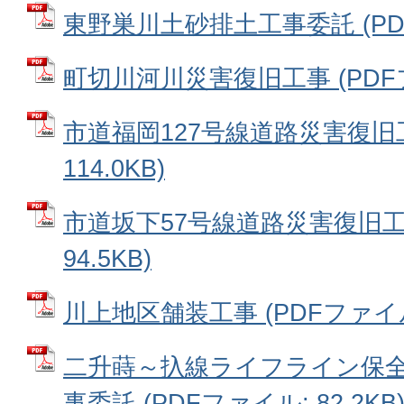
東野巣川土砂排土工事委託 (PDFフ
町切川河川災害復旧工事 (PDFファ
市道福岡127号線道路災害復旧工
114.0KB)
市道坂下57号線道路災害復旧工事
94.5KB)
川上地区舗装工事 (PDFファイル: 
二升蒔～扖線ライフライン保全
事委託 (PDFファイル: 82.2KB