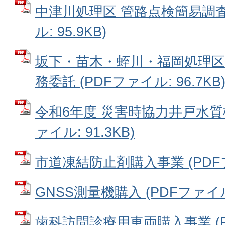
中津川処理区 管路点検簡易調査
ル: 95.9KB)
坂下・苗木・蛭川・福岡処理区
務委託 (PDFファイル: 96.7KB
令和6年度 災害時協力井戸水質検
ァイル: 91.3KB)
市道凍結防止剤購入事業 (PDFファ
GNSS測量機購入 (PDFファイル: 
歯科訪問診療用車両購入事業 (PDF