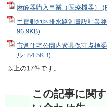
麻酔器購入事業（医療機器） (PDF
手賀野地区排水路測量設計業務委
96.9KB)
市営住宅公園内遊具保守点検委託
ル: 84.5KB)
以上の17件です。
この記事に関す