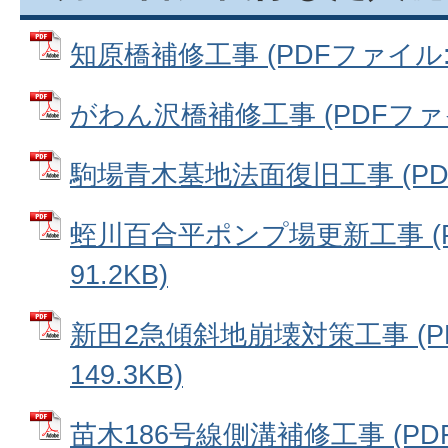
知原橋補修工事 (PDFファイル: 8
がわん沢橋補修工事 (PDFファイル
駒場青木墓地法面復旧工事 (PDFフ
蛭川百合平ポンプ場更新工事 (
91.2KB)
新田2急傾斜地崩壊対策工事 (P
149.3KB)
苗木186号線側溝補修工事 (PDFフ