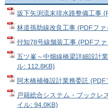
坂下矢渕流末排水路整備工事 (PDF
林道孫助線改良工事 (PDFファイル
付知78号線舗装工事 (PDFファイル
五ツ峯～中畑線橋梁詳細設計業務
ル: 112.8KB)
阿木橋補修設計業務委託 (PDFファ
戸籍総合システム・ブックレス機
イル: 94.0KB)