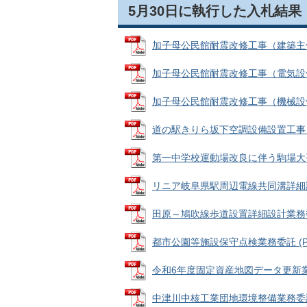
5月30日に執行した入札結果
加子母公民館耐震改修工事（建築主体工事
加子母公民館耐震改修工事（電気設備工事
加子母公民館耐震改修工事（機械設備工事
道の駅きりら坂下空調設備設置工事 (PD
第一中学校運動場改良に伴う駒場大平配水
リニア岐阜県駅周辺電線共同溝詳細設計業
田原～鳩吹線歩道設置詳細設計業務委託 (
都市公園等施設保守点検業務委託 (PDF
令和6年度固定資産地図データ更新業務 (
中津川中核工業団地環境整備業務委託 (P