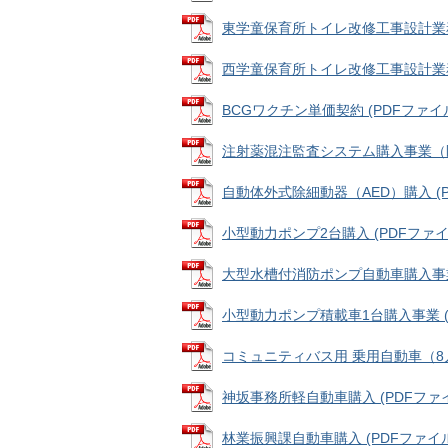
東学童保育所トイレ改修工事設計業務委託 
西学童保育所トイレ改修工事設計業務委託 
BCGワクチン単価契約 (PDFファイル: 
注射薬混注監査システム購入事業（医療機
自動体外式除細動器（AED）購入 (PDF
小型動力ポンプ2台購入 (PDFファイル:
大型水槽付消防ポンプ自動車購入事業 (P
小型動力ポンプ積載車1台購入事業 (PD
コミュニティバス用 乗用自動車（8人乗り
神坂事務所軽自動車購入 (PDFファイル:
林業振興課自動車購入 (PDFファイル: 