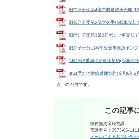
旧中津分団第4部中村積載車売却 (PDF
旧落合分団第2部大久手積載車売却 (PD
旧蛭川分団第3部3部ポンプ車売却 (PDF
旧加子母分団本部総合事務所ポンプ車売却 
1種1号A重油供給単価契約(令和6年6月分
JIS1号灯油供給単価契約(令和6年6月分
以上の27件です。
この記事
総務部資産経営課
電話番号：0573-66-1
メールによるお問い合わ