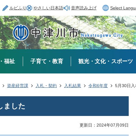
ルビふり
やさしい日本語
音声読み上げ
Select Lang
・福祉
子育て・教育
観光・文化・スポーツ
資産経営課
入札・契約
入札結果
令和6年度
5月30日
しました
更新日：2024年07月09日