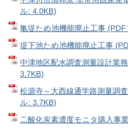
ル: 4.0KB)
亀堤ため池機能廃止工事 (PDFファ
堤下池ため池機能廃止工事 (PDFフ
中津地区配水調査測量設計業務委
3.7KB)
松源寺～大西線通学路測量調査業
ル: 3.7KB)
二酸化炭素濃度モニタ購入事業 