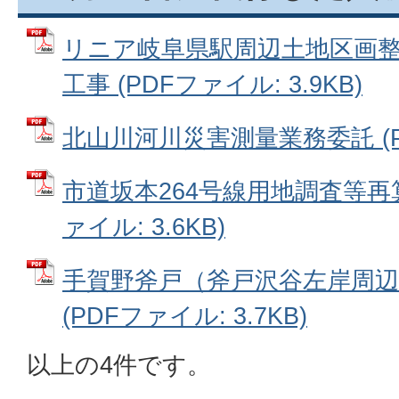
リニア岐阜県駅周辺土地区画
工事 (PDFファイル: 3.9KB)
北山川河川災害測量業務委託 (PD
市道坂本264号線用地調査等再算
ァイル: 3.6KB)
手賀野斧戸（斧戸沢谷左岸周辺
(PDFファイル: 3.7KB)
以上の4件です。