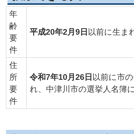
年
齢
平成20年2月9日
以前に生ま
要
件
住
所
令和7年10月26日
以前に市の
要
れ、中津川市の選挙人名簿
件