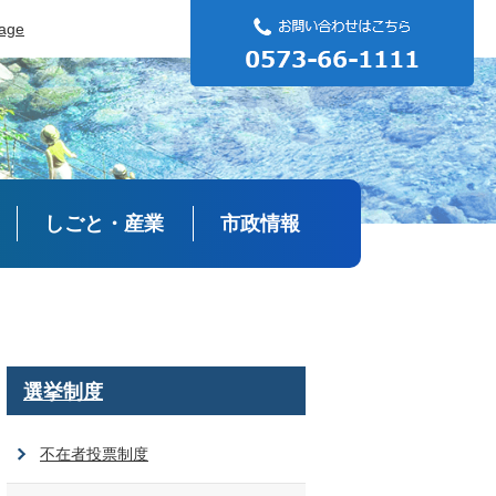
uage
しごと・産業
市政情報
選挙制度
不在者投票制度