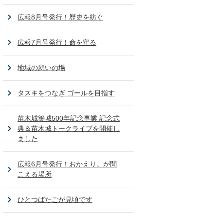
広報8月号発行！歴史を紡ぐ
広報7月号発行！命を守る
地域の憩いの場
タスキをつなぎ ゴールを目指す
苗木城築城500年記念事業 記念式
典＆苗木城トークライブを開催し
ました
広報6月号発行！おかえり。が聞
こえる場所
ひとつばたごが見頃です