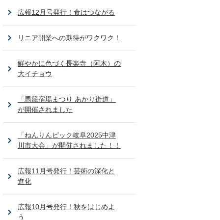
広報12月号発行！食はつながる
リニア開業への期待がワクワク！
鮮やかに色づく長楽寺（阿木）の
大イチョウ
「馬籠宿場まつり あかり街道」
が開催されました
「ねんりんピック岐阜2025中津
川市大会」が開催されました！！
広報11月号発行！芸術の深化と
進化
広報10月号発行！秋をはじめよ
う