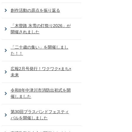
創作活動の原点を振り返る
「木曽路 氷雪の灯祭り2026」が
開催されました
「二十歳の集い」を開催しまし
た！！
広報2月号発行！ワクワク×まち×
未来
令和8年中津川市消防出初式を開
催しました
第30回ブラスバンドフェスティ
バルを開催しました