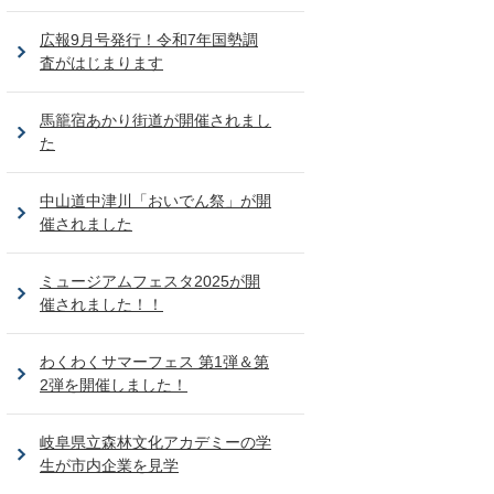
広報9月号発行！令和7年国勢調
査がはじまります
馬籠宿あかり街道が開催されまし
た
中山道中津川「おいでん祭」が開
催されました
ミュージアムフェスタ2025が開
催されました！！
わくわくサマーフェス 第1弾＆第
2弾を開催しました！
岐阜県立森林文化アカデミーの学
生が市内企業を見学