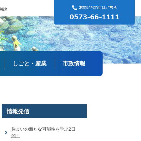
uage
しごと・産業
市政情報
情報発信
住まいの新たな可能性を学ぶ2日
間！