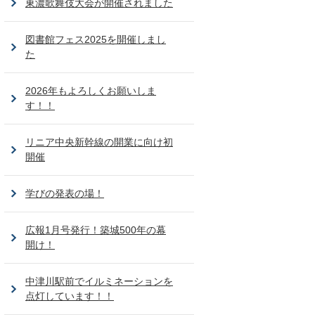
東濃歌舞伎大会が開催されました
図書館フェス2025を開催しまし
た
2026年もよろしくお願いしま
す！！
リニア中央新幹線の開業に向け初
開催
学びの発表の場！
広報1月号発行！築城500年の幕
開け！
中津川駅前でイルミネーションを
点灯しています！！