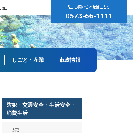
uage
しごと・産業
市政情報
防犯・交通安全・生活安全・
消費生活
防犯