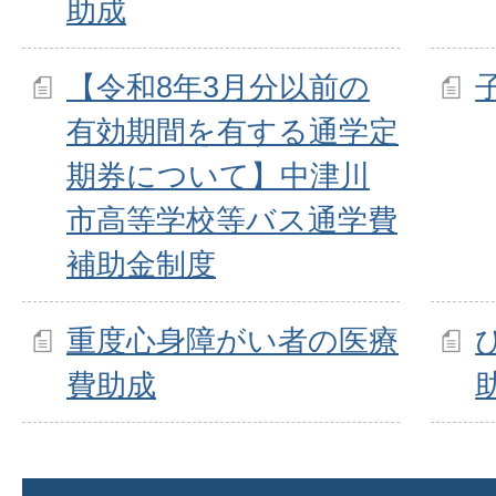
助成
【令和8年3月分以前の
有効期間を有する通学定
期券について】中津川
市高等学校等バス通学費
補助金制度
重度心身障がい者の医療
費助成