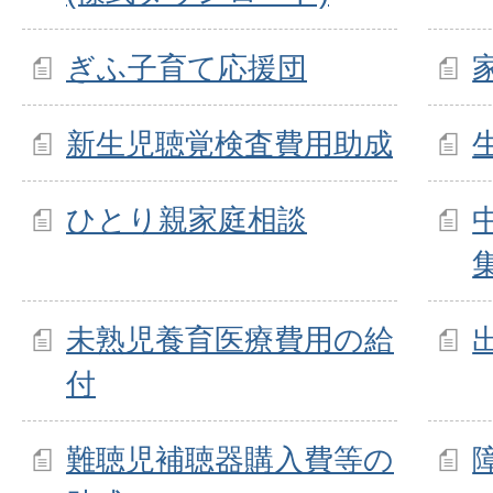
ぎふ子育て応援団
新生児聴覚検査費用助成
ひとり親家庭相談
未熟児養育医療費用の給
付
難聴児補聴器購入費等の