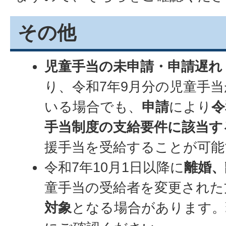
その他
児童手当の未申請・申請遅れ
り、令和7年9月分の児童手
いる場合でも、
申請
により
令
手当制度の支給要件に該当す
援手当を受給することが可能
令和7年10月1日以降に
離婚、
童手当の受給者を変更された
対象
となる場合があります。