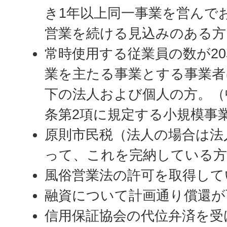
き1年以上同一事業を営んで
営業を続ける見込みのある方
常時使用する従業員の数が2
業を主たる事業とする事業者
下の法人および個人の方。（
条第2項に規定する小規模事
原則市民税（法人の場合は法
って、これを完納している方
風俗営業法の許可を取得して
融資について計画通り償還が
信用保証協会の代位弁済を受