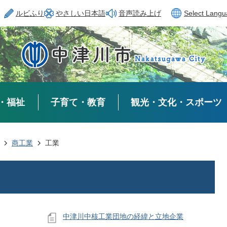
ルビふり
やさしい日本語
音声読み上げ
Select Lang
・福祉
子育て・教育
観光・文化・スポーツ
商工業
工業
中津川中核工業団地の経緯と立地企業