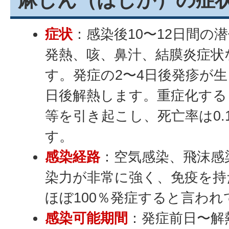
麻しん（はしか）の症
症状
：感染後10〜12日間の
発熱、咳、鼻汁、結膜炎症状
す。発症の2〜4日後発疹が生
日後解熱します。重症化する
等を引き起こし、死亡率は0.
す。
感染経路
：空気感染、飛沫感
染力が非常に強く、免疫を持
ほぼ100％発症すると言われ
感染可能期間
：発症前日〜解