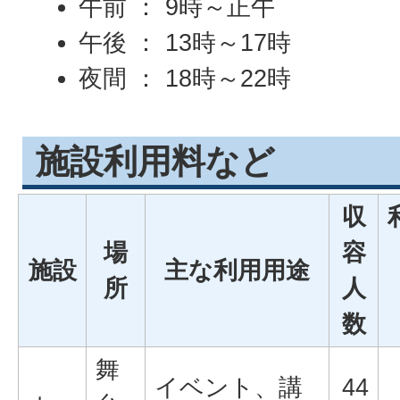
午前 ： 9時～正午
午後 ： 13時～17時
夜間 ： 18時～22時
施設利用料など
収
場
容
施設
主な利用用途
所
人
数
舞
イベント、講
44