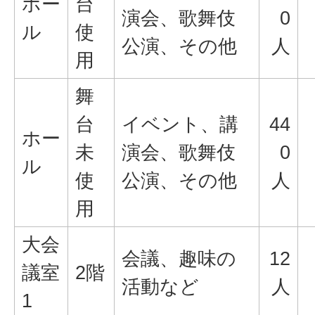
ホー
台
演会、歌舞伎
0
ル
使
公演、その他
人
用
舞
台
イベント、講
44
ホー
未
演会、歌舞伎
0
ル
使
公演、その他
人
用
大会
会議、趣味の
12
議室
2階
活動など
人
1