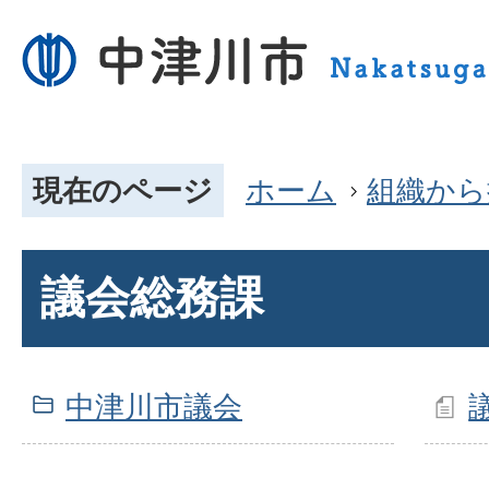
現在のページ
ホーム
組織から
議会総務課
中津川市議会