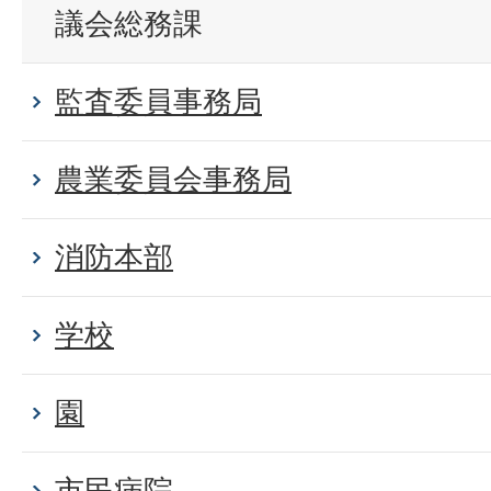
議会総務課
監査委員事務局
農業委員会事務局
消防本部
学校
園
市民病院