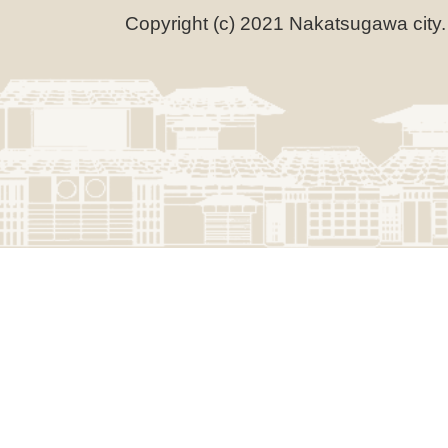
Copyright (c) 2021 Nakatsugawa city.