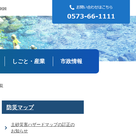
uage
しごと・産業
市政情報
覧
防災マップ
土砂災害ハザードマップの訂正の
お知らせ