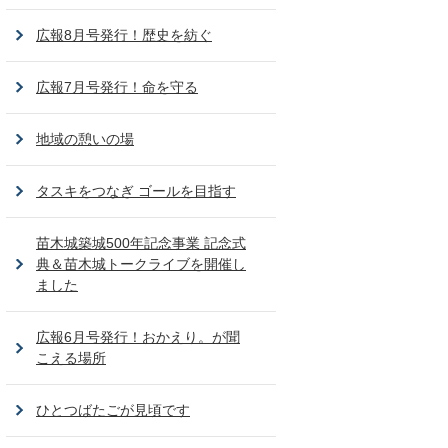
広報8月号発行！歴史を紡ぐ
広報7月号発行！命を守る
地域の憩いの場
タスキをつなぎ ゴールを目指す
苗木城築城500年記念事業 記念式
典＆苗木城トークライブを開催し
ました
広報6月号発行！おかえり。が聞
こえる場所
ひとつばたごが見頃です