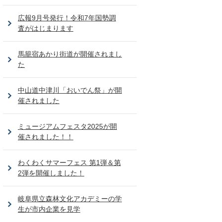
広報9月号発行！令和7年国勢調
査がはじまります
馬籠宿あかり街道が開催されまし
た
中山道中津川「おいでん祭」が開
催されました
ミュージアムフェスタ2025が開
催されました！！
わくわくサマーフェス 第1弾＆第
2弾を開催しました！
岐阜県立森林文化アカデミーの学
生が市内企業を見学