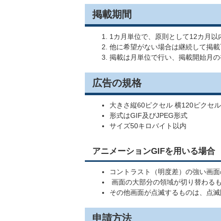
掲載期間
1カ月単位で、原則として12カ月以
他に希望がない場合は継続して掲載
掲載は月単位で行い、掲載開始月の
広告の規格
大きさ縦60ピクセル 横120ピクセ
形式はGIF及びJPEG形式
サイズ50キロバイト以内
アニメーションGIFを用いる場合
コントラスト（明度差）の強い画面
画面の大部分の領域が切り替わるも
その他画面が点滅するものは、点滅間
申請方法