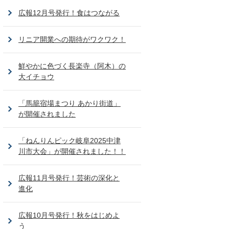
広報12月号発行！食はつながる
リニア開業への期待がワクワク！
鮮やかに色づく長楽寺（阿木）の
大イチョウ
「馬籠宿場まつり あかり街道」
が開催されました
「ねんりんピック岐阜2025中津
川市大会」が開催されました！！
広報11月号発行！芸術の深化と
進化
広報10月号発行！秋をはじめよ
う