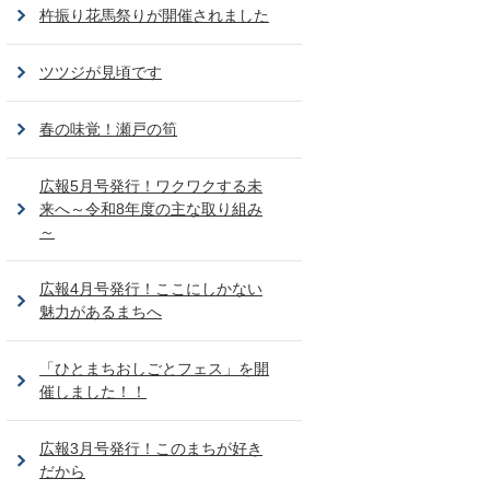
杵振り花馬祭りが開催されました
ツツジが見頃です
春の味覚！瀬戸の筍
広報5月号発行！ワクワクする未
来へ～令和8年度の主な取り組み
～
広報4月号発行！ここにしかない
魅力があるまちへ
「ひとまちおしごとフェス」を開
催しました！！
広報3月号発行！このまちが好き
だから