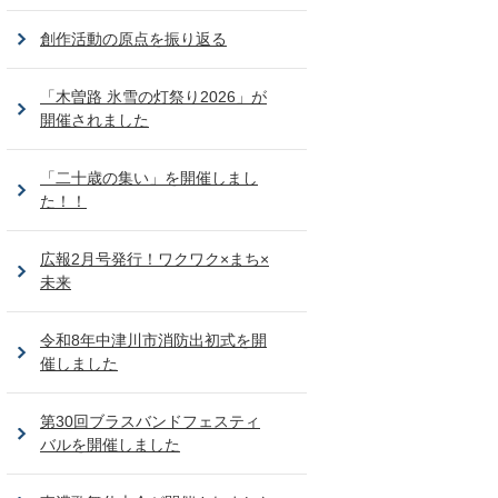
創作活動の原点を振り返る
「木曽路 氷雪の灯祭り2026」が
開催されました
「二十歳の集い」を開催しまし
た！！
広報2月号発行！ワクワク×まち×
未来
令和8年中津川市消防出初式を開
催しました
第30回ブラスバンドフェスティ
バルを開催しました