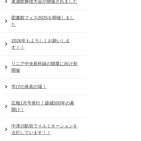
東濃歌舞伎大会が開催されました
図書館フェス2025を開催しまし
た
2026年もよろしくお願いしま
す！！
リニア中央新幹線の開業に向け初
開催
学びの発表の場！
広報1月号発行！築城500年の幕
開け！
中津川駅前でイルミネーションを
点灯しています！！