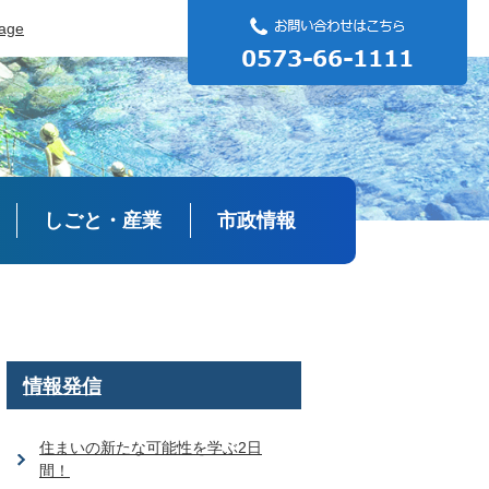
uage
しごと・産業
市政情報
情報発信
住まいの新たな可能性を学ぶ2日
間！