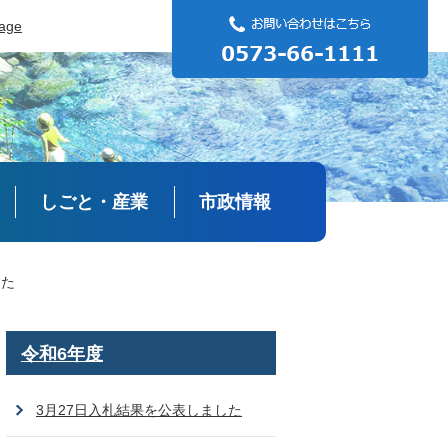
uage
しごと・産業
市政情報
した
令和6年度
3月27日入札結果を公表しました