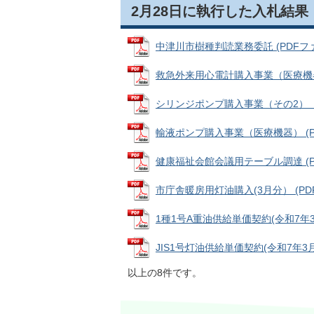
2月28日に執行した入札結果
中津川市樹種判読業務委託 (PDFファイル
救急外来用心電計購入事業（医療機器） (
シリンジポンプ購入事業（その2）（医療
輸液ポンプ購入事業（医療機器） (PDF
健康福祉会館会議用テーブル調達 (PDF
市庁舎暖房用灯油購入(3月分） (PDFフ
1種1号A重油供給単価契約(令和7年3月分
JIS1号灯油供給単価契約(令和7年3月分
以上の8件です。