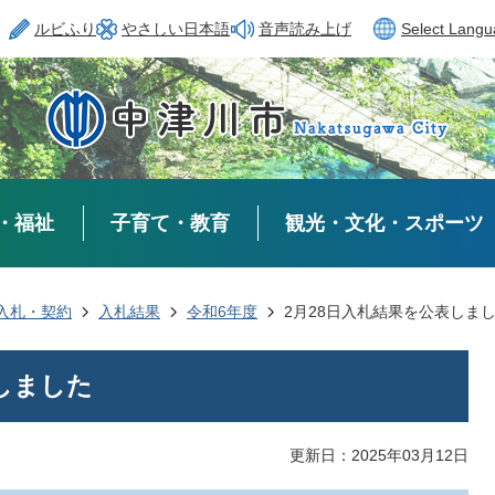
ルビふり
やさしい日本語
音声読み上げ
Select Lang
・福祉
子育て・教育
観光・文化・スポーツ
入札・契約
入札結果
令和6年度
2月28日入札結果を公表しま
しました
更新日：2025年03月12日