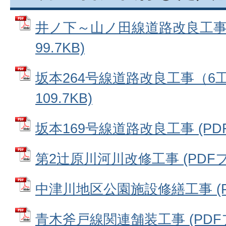
井ノ下～山ノ田線道路改良工事 
99.7KB)
坂本264号線道路改良工事（6工
109.7KB)
坂本169号線道路改良工事 (PDFフ
第2辻原川河川改修工事 (PDFファ
中津川地区公園施設修繕工事 (PDF
青木斧戸線関連舗装工事 (PDFファ