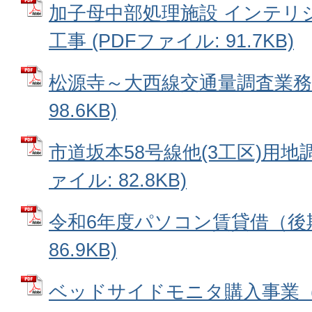
加子母中部処理施設 インテリ
工事 (PDFファイル: 91.7KB)
松源寺～大西線交通量調査業務委
98.6KB)
市道坂本58号線他(3工区)用地
ァイル: 82.8KB)
令和6年度パソコン賃貸借（後期
86.9KB)
ベッドサイドモニタ購入事業（医