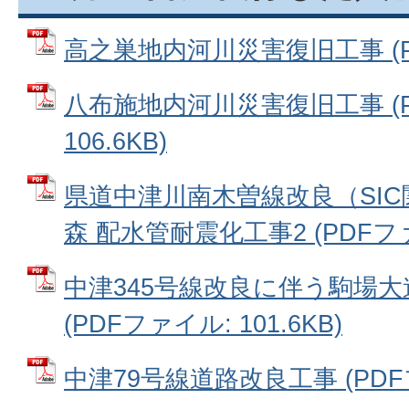
高之巣地内河川災害復旧工事 (PDF
八布施地内河川災害復旧工事 (P
106.6KB)
県道中津川南木曽線改良（SI
森 配水管耐震化工事2 (PDFファイ
中津345号線改良に伴う駒場
(PDFファイル: 101.6KB)
中津79号線道路改良工事 (PDFファ