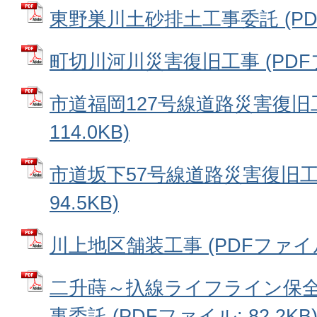
東野巣川土砂排土工事委託 (PDFフ
町切川河川災害復旧工事 (PDFファ
市道福岡127号線道路災害復旧工
114.0KB)
市道坂下57号線道路災害復旧工事
94.5KB)
川上地区舗装工事 (PDFファイル: 
二升蒔～扖線ライフライン保全
事委託 (PDFファイル: 82.2KB