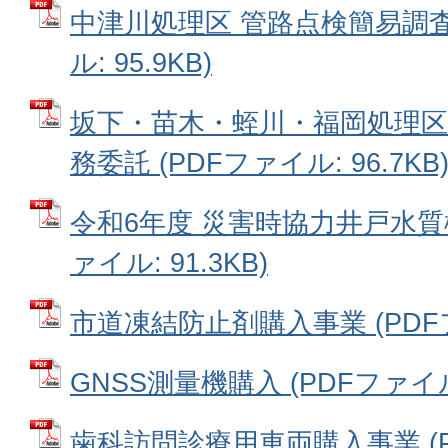
中津川処理区 管路点検簡易調査
ル: 95.9KB)
坂下・苗木・蛭川・福岡処理区
務委託 (PDFファイル: 96.7KB
令和6年度 災害時協力井戸水質検
ァイル: 91.3KB)
市道凍結防止剤購入事業 (PDFファ
GNSS測量機購入 (PDFファイル: 
歯科訪問診療用車両購入事業 (PDF