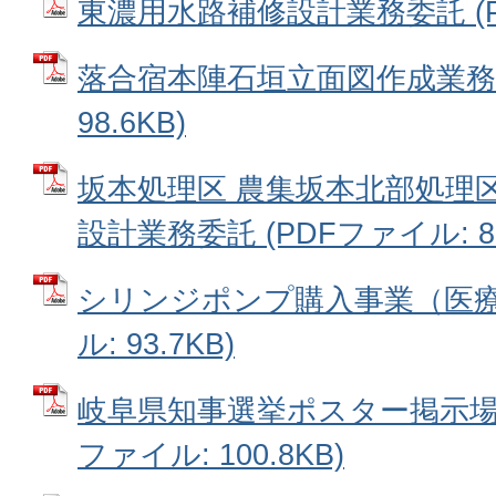
東濃用水路補修設計業務委託 (PDF
落合宿本陣石垣立面図作成業務 
98.6KB)
坂本処理区 農集坂本北部処理
設計業務委託 (PDFファイル: 80
シリンジポンプ購入事業（医療機
ル: 93.7KB)
岐阜県知事選挙ポスター掲示場設
ファイル: 100.8KB)