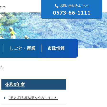
uage
しごと・産業
市政情報
した
令和3年度
3月25日入札結果を公表しました