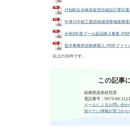
付知町白谷橋添架管詳細設計委託業務 (P
中津川中核工業団地環境整備業務委託 (P
令和3年度プール薬品購入事業 (PDFファ
苗木事務所自動車購入 (PDFファイル: 
以上の15件です。
この記事
総務部資産経営課
電話番号：0573-66-1
メールによるお問い合わ
知りたい情報が見つから