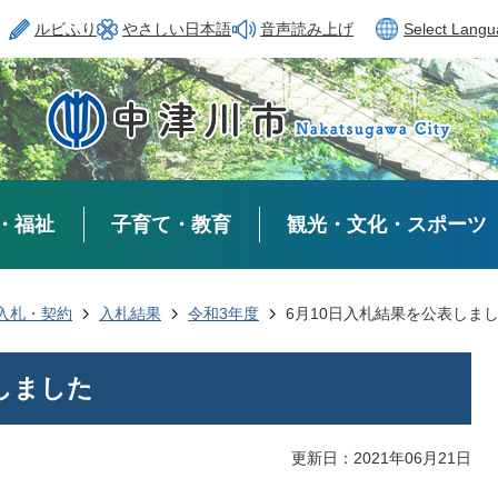
ルビふり
やさしい日本語
音声読み上げ
Select Lang
・福祉
子育て・教育
観光・文化・スポーツ
入札・契約
入札結果
令和3年度
6月10日入札結果を公表しま
しました
更新日：2021年06月21日