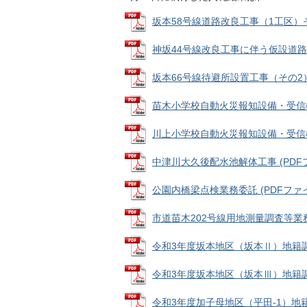
坂本58号線道路改良工事（1工区）その3 
神坂44号線改良工事に伴う仮設道路設置
坂本66号線待避所設置工事（その2） (P
苗木小学校自動火災報知設備・受信機他機
川上小学校自動火災報知設備・受信機他機
中津川大久後配水池解体工事 (PDFファ
公園内橋梁点検業務委託 (PDFファイル:
市道苗木202号線用地測量調査等業務委託
令和3年度坂本地区（坂本Ⅱ）地籍調査事
令和3年度坂本地区（坂本Ⅲ）地籍調査事
令和3年度加子母地区（平田-1）地籍調査