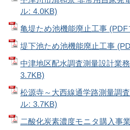
ル: 4.0KB)
亀堤ため池機能廃止工事 (PDFファ
堤下池ため池機能廃止工事 (PDFフ
中津地区配水調査測量設計業務委
3.7KB)
松源寺～大西線通学路測量調査業
ル: 3.7KB)
二酸化炭素濃度モニタ購入事業 