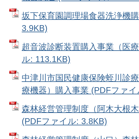
坂下保育園調理場食器洗浄機購入
3.9KB)
超音波診断装置購入事業（医療機
ル: 113.1KB)
中津川市国民健康保険蛭川診療
療機器）購入事業 (PDFファイル: 
森林経営管理制度（阿木大根木
(PDFファイル: 3.8KB)