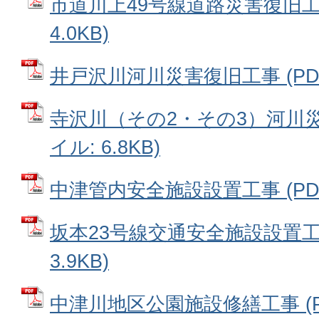
市道川上49号線道路災害復旧工事
4.0KB)
井戸沢川河川災害復旧工事 (PDFフ
寺沢川（その2・その3）河川災
イル: 6.8KB)
中津管内安全施設設置工事 (PDFフ
坂本23号線交通安全施設設置工事
3.9KB)
中津川地区公園施設修繕工事 (PD