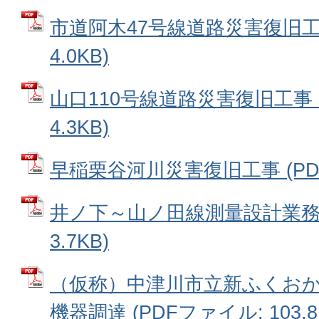
市道阿木47号線道路災害復旧工事
4.0KB)
山口110号線道路災害復旧工事 
4.3KB)
早稲栗谷河川災害復旧工事 (PDFフ
井ノ下～山ノ田線測量設計業務委
3.7KB)
（仮称）中津川市立新ふくおか
機器調達 (PDFファイル: 103.8