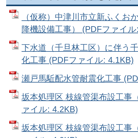
（仮称）中津川市立新ふくお
降機設備工事） (PDFファイル: 4
下水道（千旦林工区）に伴う
化工事 (PDFファイル: 4.1KB)
瀬戸馬駈配水管耐震化工事 (PDFフ
坂本処理区 枝線管渠布設工事（
ァイル: 4.2KB)
坂本処理区 枝線管渠布設工事（