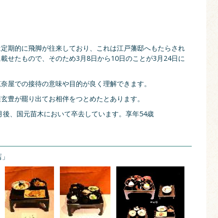
は定期的に飛脚が往来しており、これは江戸藩邸へもたらされ
せたもので、そのため3月8日から10日のことが3月24日に
恵奈屋での接待の意味や目的が良く理解できます。
辺玄豊が罷り出てお相伴をつとめたとあります。
ヶ月後、国元苗木において卒去しています。享年54歳
店」