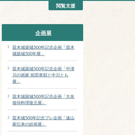
閲覧支援
企画展
苗木城築城500年記念企画「苗木
城築城500年展」
苗木城築城500年記念企画「中津
川の画家 前田青邨と中川とも
展」
苗木城築城500年記念企画「大名
接待料理復元展」
苗木城500年記念プレ企画「遠山
家伝来の絵画展」