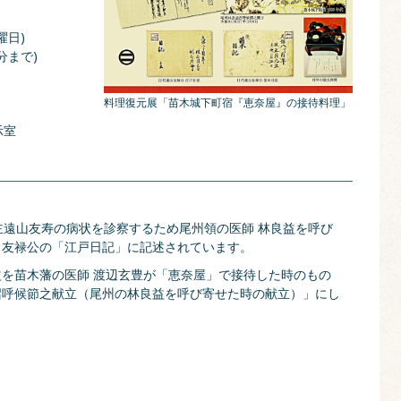
曜日)
分まで)
料理復元展「苗木城下町宿『恵奈屋』の接待料理」
示室
代藩主遠山友寿の病状を診察するため尾州領の医師 林良益を呼び
と友禄公の「江戸日記」に記述されています。
を苗木藩の医師 渡辺玄豊が「恵奈屋」で接待した時のもの
召呼候節之献立（尾州の林良益を呼び寄せた時の献立）」にし