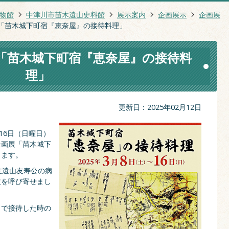
物館
中津川市苗木遠山史料館
展示案内
企画展示
企画展
「苗木城下町宿『恵奈屋』の接待料理」
「苗木城下町宿『恵奈屋』の接待料
理」
更新日：2025年02月12日
16日（日曜日）
企画展「苗木城下
します。
藩主遠山友寿公の病
益を呼び寄せまし
』で接待した時の