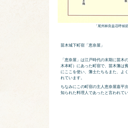
「尾州林良益召呼候
苗木城下町宿「恵奈屋」
「恵奈屋」は江戸時代の末期に苗木
木本町）にあった町宿で、苗木藩は
にここを使い、藩士たちもまた、よ
れています。
ちなみにこの町宿の主人恵奈屋嘉平
知られた料理人であったと言われて