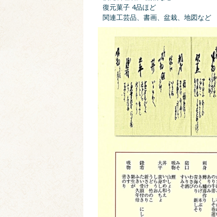
復元菓子 4品ほど
関連工芸品、書画、盆栽、地図など