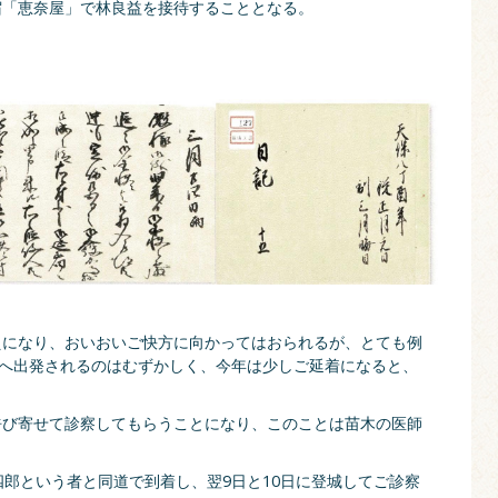
宿「恵奈屋」で林良益を接待することとなる。
えになり、おいおいご快方に向かってはおられるが、とても例
戸へ出発されるのはむずかしく、今年は少しご延着になると、
。
呼び寄せて診察してもらうことになり、このことは苗木の医師
四郎という者と同道で到着し、翌9日と10日に登城してご診察