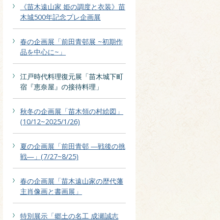
《苗木遠山家 姫の調度と衣装》苗
木城500年記念プレ企画展
春の企画展「前田青邨展 ~初期作
品を中心に~」
江戸時代料理復元展「苗木城下町
宿『恵奈屋』の接待料理」
秋冬の企画展「苗木領の村絵図」
(10/12~2025/1/26)
夏の企画展「前田青邨 ―戦後の挑
戦―」(7/27~8/25)
春の企画展「苗木遠山家の歴代藩
主肖像画と書画展」
特別展示「郷土の名工 成瀬誠志