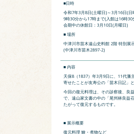
■日時
令和7年3月8日(土曜日)～3月16日(日
9時30分から17時まで(入館は16時30
会期中の休館日：3月10日(月曜日)
■ 場所
中津川市苗木遠山史料館 2階 特別展
(中津川市苗木2897-2)
■ 内容
天保8（1837）年3月9日に、11
寄せたことが友寿公の「苗木日記」
今回の復元料理は、その診察後、良益
で、遠山家文書の中の「尾州林良益
たがって復元するものです。
■ 展示概要
復元料理 鱠・煮物など