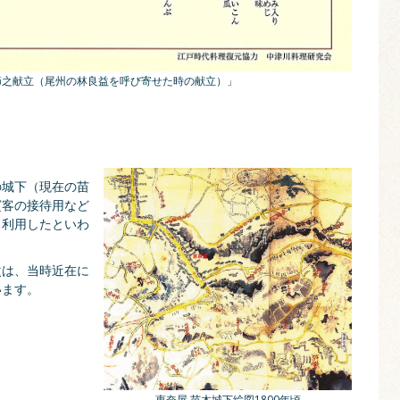
節之献立（尾州の林良益を呼び寄せた時の献立）」
の城下（現在の苗
賓客の接待用など
く利用したといわ
次は、当時近在に
います。
恵奈屋 苗木城下絵図1800年頃