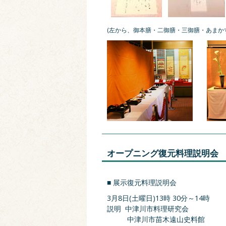
(左から、御本膳・二御膳・三御膳・あまかす
オープニング復元料理説明会
■ 展示復元料理説明会
3月8日(土曜日)13時 30分～14時
説明 中津川市料理研究会
中津川市苗木遠山史料館