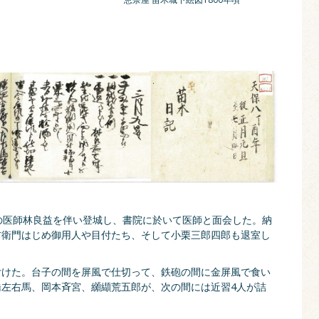
の医師林良益を伴い登城し、書院に於いて医師と面会した。納
右衛門はじめ御用人や目付たち、そして小栗三郎四郎も退室し
付けた。台子の間を屏風で仕切って、鉄砲の間に金屏風で食い
左右馬、岡本斉宮、纐纈荒五郎が、次の間には近習4人が詰