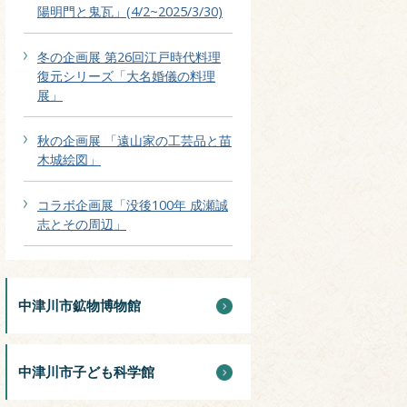
陽明門と鬼瓦」(4/2~2025/3/30)
冬の企画展 第26回江戸時代料理
復元シリーズ「大名婚儀の料理
展」
秋の企画展 「遠山家の工芸品と苗
木城絵図」
コラボ企画展「没後100年 成瀬誠
志とその周辺」
中津川市鉱物博物館
中津川市子ども科学館