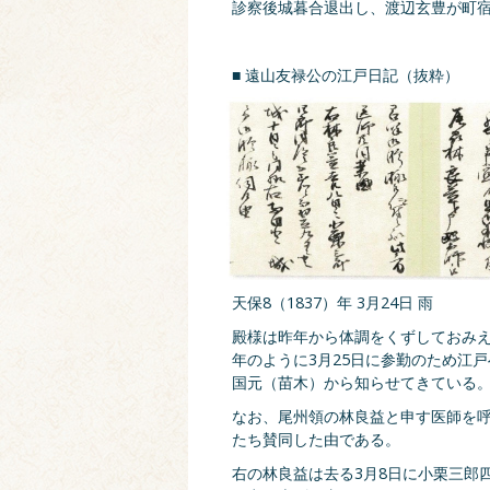
診察後城暮合退出し、渡辺玄豊が町
■ 遠山友禄公の江戸日記（抜粋）
天保8（1837）年 3月24日 雨
殿様は昨年から体調をくずしておみ
年のように3月25日に参勤のため江
国元（苗木）から知らせてきている
なお、尾州領の林良益と申す医師を
たち賛同した由である。
右の林良益は去る3月8日に小栗三郎