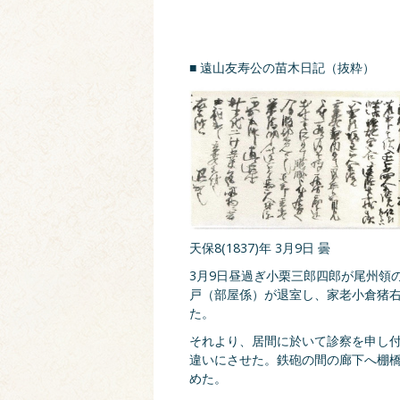
■ 遠山友寿公の苗木日記（抜粋）
天保8(1837)年 3月9日 曇
3月9日昼過ぎ小栗三郎四郎が尾州領
戸（部屋係）が退室し、家老小倉猪
た。
それより、居間に於いて診察を申し
違いにさせた。鉄砲の間の廊下へ棚橋
めた。