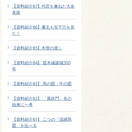
【資料紹介87】代官を兼ねた大名
友政
【資料紹介86】藩主も安子穴を見
た！
【資料紹介85】木曽の渡し
【資料紹介84】 苗木城築城500
年
【資料紹介83】 馬の図・牛の図
【資料紹介82】 「風吹門」名の
由来に一考
【資料紹介81】 二つの「流鏑馬
図」を比べる