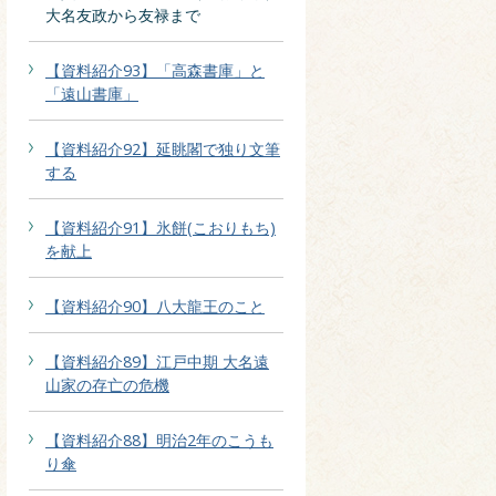
大名友政から友禄まで
【資料紹介93】「高森書庫」と
「遠山書庫」
【資料紹介92】延眺閣で独り文筆
する
【資料紹介91】氷餅(こおりもち)
を献上
【資料紹介90】八大龍王のこと
【資料紹介89】江戸中期 大名遠
山家の存亡の危機
【資料紹介88】明治2年のこうも
り傘