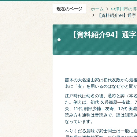
現在のページ
ホーム
中津川市の博
【資料紹介94】通
【資料紹介94】通
苗木の大名遠山家は初代友政から最後
名に「友」を用いるのはなぜかと聞
江戸時代は幼名の後、通称と諱（本
た。例えば、初代 久兵衞尉―友政、7
央、11代 刑部少輔―友寿、12代 美
読み方も通称は音読みで、諱は訓読
なっています。
へりくだる意味で武士同士は一般に