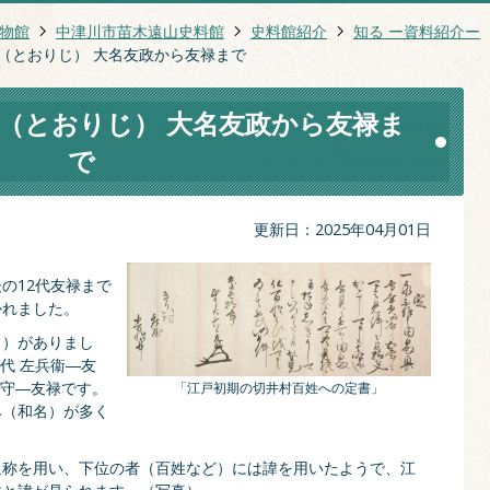
物館
中津川市苗木遠山史料館
史料館紹介
知る ー資料紹介ー
字（とおりじ） 大名友政から友禄まで
字（とおりじ） 大名友政から友禄ま
で
更新日：2025年04月01日
の12代友禄まで
かれました。
名）がありまし
代 左兵衞―友
濃守―友禄です。
「江戸初期の切井村百姓への定書」
み（和名）が多く
通称を用い、下位の者（百姓など）には諱を用いたようで、江