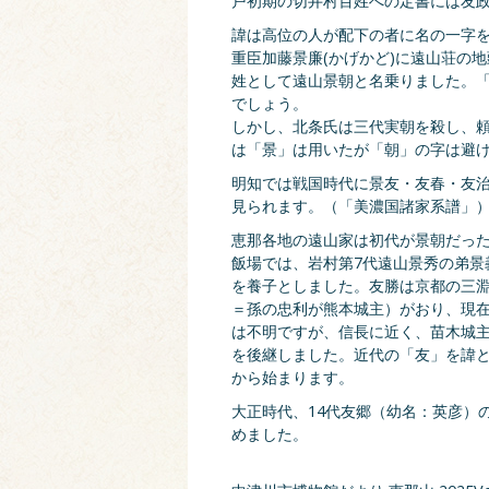
戸初期の切井村百姓への定書には友
諱は高位の人が配下の者に名の一字
重臣加藤景廉(かげかど)に遠山荘の
姓として遠山景朝と名乗りました。
でしょう。
しかし、北条氏は三代実朝を殺し、
は「景」は用いたが「朝」の字は避
明知では戦国時代に景友・友春・友治
見られます。（「美濃国諸家系譜」
恵那各地の遠山家は初代が景朝だった
飯場では、岩村第7代遠山景秀の弟景
を養子としました。友勝は京都の三
＝孫の忠利が熊本城主）がおり、現
は不明ですが、信長に近く、苗木城
を後継しました。近代の「友」を諱と
から始まります。
大正時代、14代友郷（幼名：英彦）
めました。