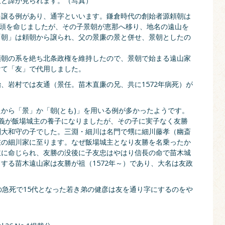
政と諱が見られます。（写真）
を譲る例があり、通字といいます。鎌倉時代の創始者源頼朝は
地頭を命じましたが、その子景朝が恵那へ移り、地名の遠山を
「朝」は頼朝から譲られ、父の景廉の景と併せ、景朝としたの
頼朝の系を絶ち北条政権を維持したので、景朝で始まる遠山家
けて「友」で代用しました。
、岩村では友通（景任。苗木直廉の兄、共に1572年病死）が
）
から「景」か「朝(とも)」を用いる例が多かったようです。
義が飯場城主の養子になりましたが、その子に実子なく友勝
淵大和守の子でした。三淵・細川は名門で甥に細川藤孝（幽斎
在の細川家に至ります。なぜ飯場城主となり友勝を名乗ったか
主に命じられ、友勝の没後に子友忠はやはり信長の命で苗木城
する苗木遠山家は友勝が祖（1572年～）であり、大名は友政
の急死で15代となった若き弟の健彦は友を通り字にするのをや