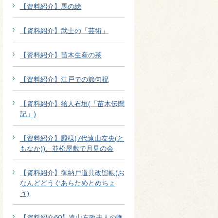
【資料紹介】馬の絵
【資料紹介】武士の「芸術」
【資料紹介】苗木生産の茶
【資料紹介】江戸での節句祝
【資料紹介】給人石垣(「苗木伝聞
記」)
【資料紹介】殿様(7代遠山友央(と
もなか))、並松屋敷で月見の会
【資料紹介】御納戸道具改留帳(お
なんどどうぐあらためとめちょ
う)
【資料紹介60】遠山友政夫人の晩