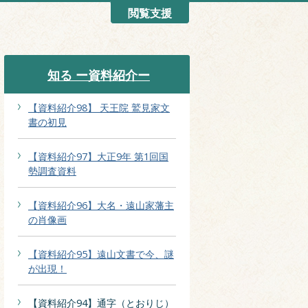
閲覧支援
知る ー資料紹介ー
【資料紹介98】 天王院 鷲見家文
書の初見
【資料紹介97】大正9年 第1回国
勢調査資料
【資料紹介96】大名・遠山家藩主
の肖像画
【資料紹介95】遠山文書で今、謎
が出現！
【資料紹介94】通字（とおりじ）