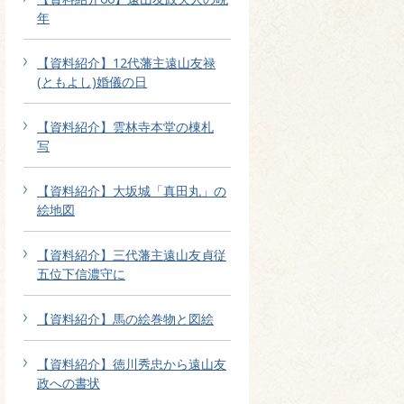
年
【資料紹介】12代藩主遠山友禄
(ともよし)婚儀の日
【資料紹介】雲林寺本堂の棟札
写
【資料紹介】大坂城「真田丸」の
絵地図
【資料紹介】三代藩主遠山友貞従
五位下信濃守に
【資料紹介】馬の絵巻物と図絵
【資料紹介】徳川秀忠から遠山友
政への書状