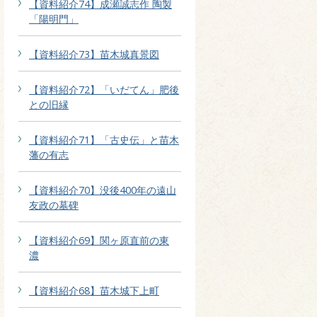
【資料紹介74】成瀬誠志作 陶製
「陽明門」
【資料紹介73】苗木城真景図
【資料紹介72】「いだてん」肥後
との旧縁
【資料紹介71】「古史伝」と苗木
藩の有志
【資料紹介70】没後400年の遠山
友政の墓碑
【資料紹介69】関ヶ原直前の東
濃
【資料紹介68】苗木城下上町