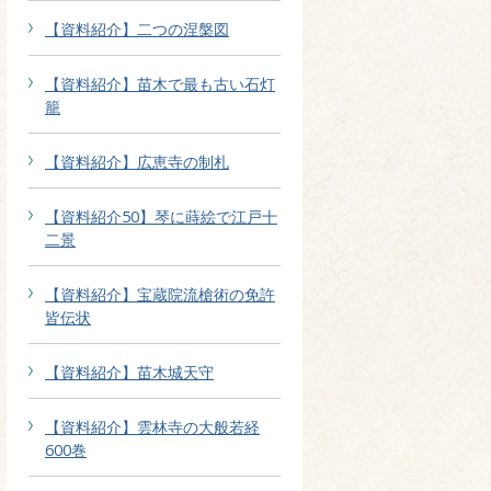
【資料紹介】二つの涅槃図
【資料紹介】苗木で最も古い石灯
籠
【資料紹介】広恵寺の制札
【資料紹介50】琴に蒔絵で江戸十
二景
【資料紹介】宝蔵院流槍術の免許
皆伝状
【資料紹介】苗木城天守
【資料紹介】雲林寺の大般若経
600巻