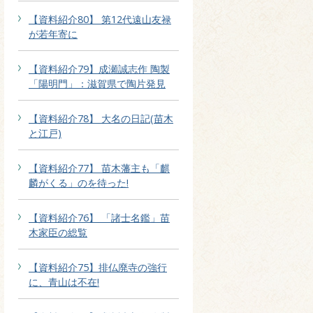
【資料紹介80】 第12代遠山友禄
が若年寄に
【資料紹介79】成瀬誠志作 陶製
「陽明門」：滋賀県で陶片発見
【資料紹介78】 大名の日記(苗木
と江戸)
【資料紹介77】 苗木藩主も「麒
麟がくる」のを待った!
【資料紹介76】 「諸士名鑑」苗
木家臣の総覧
【資料紹介75】排仏廃寺の強行
に、青山は不在!